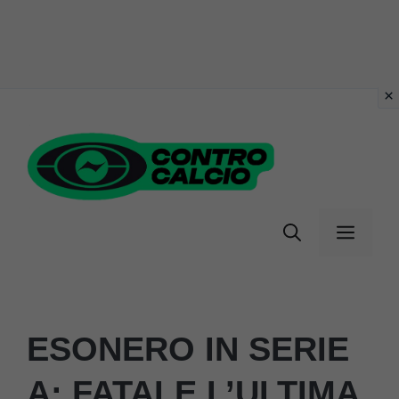
Vai
al
contenuto
Menu
ESONERO IN SERIE
A: FATALE L’ULTIMA