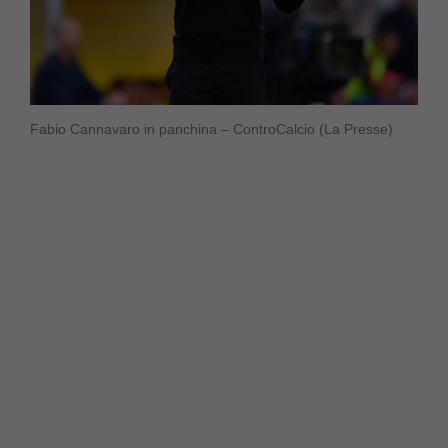
Fabio Cannavaro in panchina – ControCalcio (La Presse)