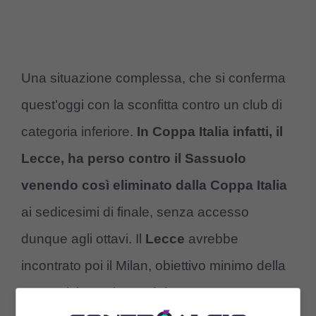
Una situazione complessa, che si conferma
quest’oggi con la sconfitta contro un club di
categoria inferiore.
In Coppa Italia infatti, il
Lecce, ha perso contro il Sassuolo
venendo così eliminato dalla Coppa Italia
ai sedicesimi di finale, senza accesso
dunque agli ottavi. Il
Lecce
avrebbe
incontrato poi il Milan, obiettivo minimo della
competizione che però è stato amaramente