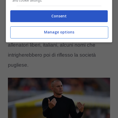
and cookie settings.
Via del Mare contro il Sassuolo. E questo,
potrebbe infatti portare all’
esonero di Luca
Consent
Gotti
, che aveva ben figurato nella sua prima
Manage options
parte di esperienza in Salento. Tra gli
allenatori liberi, italiani, alcuni nomi che
intrigherebbero poi di riflesso la società
pugliese.