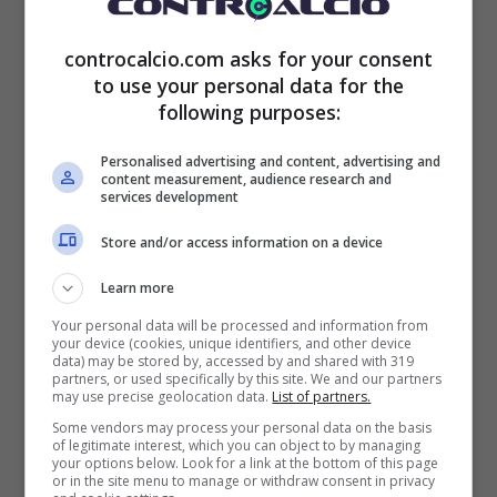
fallito contro gli emiliani.
controcalcio.com asks for your consent
Serie A, esonero possibile:
to use your personal data for the
following purposes:
può succedere nel week-end
Personalised advertising and content, advertising and
Può succedere nel week-end, di vedere
content measurement, audience research and
services development
l’esonero di Luca Gotti dal Lecce
. Il motivo
Store and/or access information on a device
è legato ai cinque punti ottenuti nelle prime
Learn more
cinque giornate, con la brutta prestazione sia
Your personal data will be processed and information from
your device (cookies, unique identifiers, and other device
contro il Parma, dove la squadra si è
data) may be stored by, accessed by and shared with 319
partners, or used specifically by this site. We and our partners
“rilassata” fin troppo, tanto da farsi rimontare
may use precise geolocation data.
List of partners.
Some vendors may process your personal data on the basis
clamorosamente nei minuti finali del match, e
of legitimate interest, which you can object to by managing
your options below. Look for a link at the bottom of this page
in aggiunta l’eliminazione in Coppa Italia al
or in the site menu to manage or withdraw consent in privacy