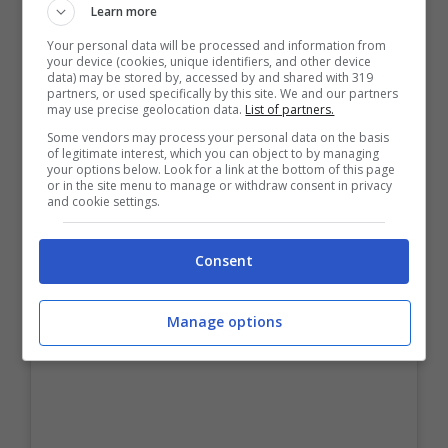
Learn more
Visualizza questo post su Instagram
Your personal data will be processed and information from
your device (cookies, unique identifiers, and other device
data) may be stored by, accessed by and shared with 319
partners, or used specifically by this site. We and our partners
may use precise geolocation data.
List of partners.
Some vendors may process your personal data on the basis
of legitimate interest, which you can object to by managing
your options below. Look for a link at the bottom of this page
or in the site menu to manage or withdraw consent in privacy
and cookie settings.
Consent
Manage options