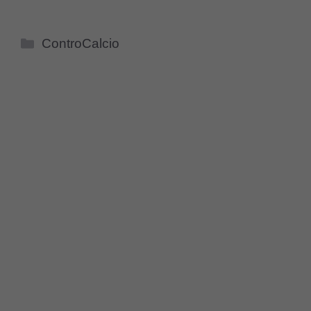
Categorie
ControCalcio