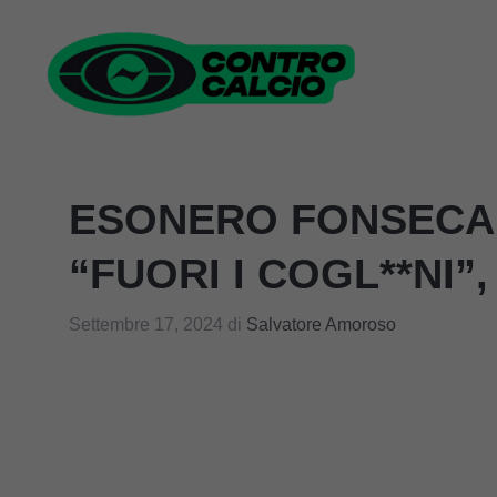
Vai
al
contenuto
ESONERO FONSECA
“FUORI I COGL**NI”,
Settembre 17, 2024
di
Salvatore Amoroso