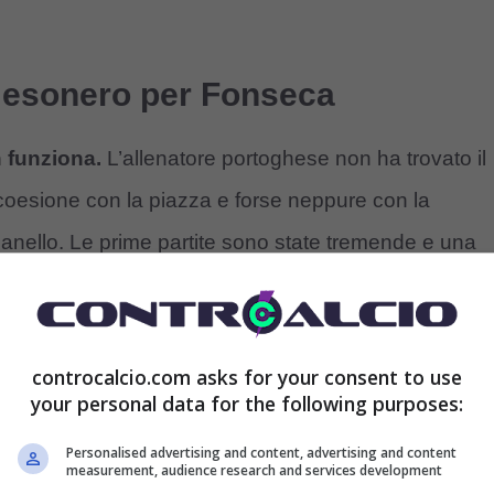
: esonero per Fonseca
n funziona.
L’allenatore portoghese non ha trovato il
o coesione con la piazza e forse neppure con la
ilanello. Le prime partite sono state tremende e una
uò bastare per salvarlo ancora per molto tempo.
emenda,
per il gioco mostrato e per il crollo totale
controcalcio.com asks for your consent to use
 mette in mostra tutti i limiti della squadra e forse
your personal data for the following purposes:
Personalised advertising and content, advertising and content
measurement, audience research and services development