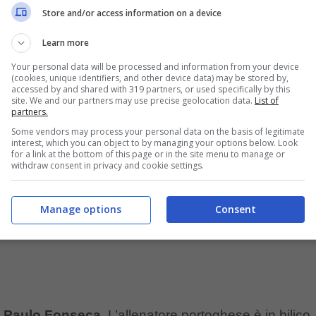
me per il futuro di Paulo Fonseca:
dopo pochi
Store and/or access information on a device
Learn more
Your personal data will be processed and information from your device
(cookies, unique identifiers, and other device data) may be stored by,
non ne possono più
accessed by and shared with 319 partners, or used specifically by this
site. We and our partners may use precise geolocation data.
List of
partners.
Some vendors may process your personal data on the basis of legitimate
interest, which you can object to by managing your options below. Look
for a link at the bottom of this page or in the site menu to manage or
withdraw consent in privacy and cookie settings.
Manage options
Consent
ta Paulo Fonseca.
L’allenatore portoghese è in bilico