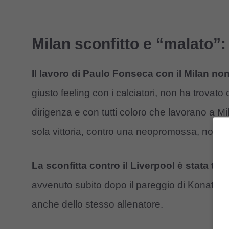
Milan sconfitto e “malato”
Il lavoro di Paulo Fonseca con il Milan no
giusto feeling con i calciatori, non ha trovat
dirigenza e con tutti coloro che lavorano a M
sola vittoria, contro una neopromossa, non p
La sconfitta contro il Liverpool è stata tr
avvenuto subito dopo il pareggio di Konaté, che
anche dello stesso allenatore.