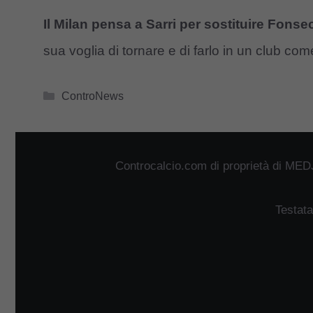
Il Milan pensa a Sarri per sostituire Fonse
sua voglia di tornare e di farlo in un club com
Categorie
ControNews
Controcalcio.com di proprietà di MED
Testata