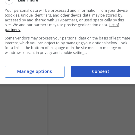
Learn more
orosso, ospite del programma di Er Faina ed Enerix, si
Your personal data will be processed and information from your device
(cookies, unique identifiers, and other device data) may be stored by,
ettendo al centro del discorso De Rossi, sul quale ha
accessed by and shared with 319 partners, or used specifically by this
site. We and our partners may use precise geolocation data.
List of
durissima è stata la sua invettiva.
partners.
Some vendors may process your personal data on the basis of legitimate
interest, which you can object to by managing your options below. Look
for a link at the bottom of this page or in the site menu to manage or
withdraw consent in privacy and cookie settings.
Manage options
Consent