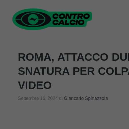
Vai
al
contenuto
ROMA, ATTACCO DUR
SNATURA PER COLP
VIDEO
Settembre 16, 2024
di
Giancarlo Spinazzola