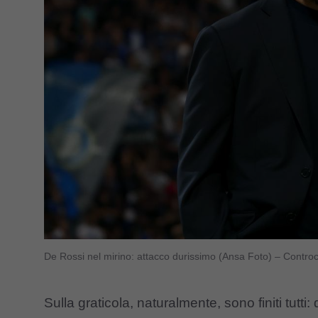
De Rossi nel mirino: attacco durissimo (Ansa Foto) – Controc
Sulla graticola, naturalmente, sono finiti tutti: