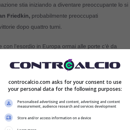
tuazione stia iniziando a diventare preoccupante lo si
n Friedkin,
probabilmente preoccupati
torie dopo quattro turni.
 e con l’esordio in Europa ormai alle porte c’è da
uadra ed al tecnico.
: arriva in diretta
controcalcio.com asks for your consent to use
your personal data for the following purposes:
mente la situazione in casa Roma non è delle più
Personalised advertising and content, advertising and content
da sul canale sportivo Twitch più seguito in Italia
measurement, audience research and services development
ente del problema.
Store and/or access information on a device