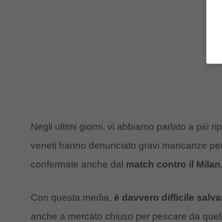
Negli ultimi giorni, vi abbiamo parlato a più rip
veneti hanno denunciato gravi mancanze per 
confermate anche dal
match contro il Milan
Con questa media,
è davvero difficile salva
anche a mercato chiuso per pescare da quel