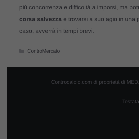
più concorrenza e difficoltà a imporsi, ma potr
corsa salvezza
e trovarsi a suo agio in una p
caso, avverrà in tempi brevi.
Categorie
ControMercato
Controcalcio.com di proprietà di MED
Testata