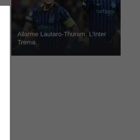
Allarme Lautaro-Thuram, L’Inter
Trema