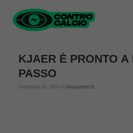
Vai
al
contenuto
KJAER È PRONTO A D
PASSO
Settembre 16, 2024
di
Alessandro B