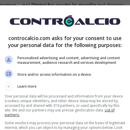
League
– poi
l’Inter ha avuto la meglio
nel doppio
ea.
un idolo del genere, grande protagonista anche con
controcalcio.com asks for your consent to use
your personal data for the following purposes:
due volte a dedicargli
applausi, dediche, lacrime e
il suo
contratto è scaduto
e l’esperto centrale non
Personalised advertising and content, advertising and content
measurement, audience research and services development
però, dopo che
ha deciso di non ritirarsi
ancora dal
Store and/or access information on a device
nuova avventura e firmare con un altro club.
Learn more
Your personal data will be processed and information from your device
lla firma con la sua nuova
(cookies, unique identifiers, and other device data) may be stored by,
accessed by and shared with 319 partners, or used specifically by this
site. We and our partners may use precise geolocation data.
List of
partners.
Some vendors may process your personal data on the basis of legitimate
interest, which you can object to by managing your options below. Look