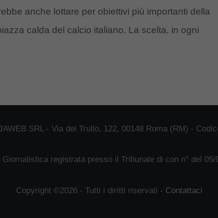
ebbe anche lottare per obiettivi più importanti della
iazza calda del calcio italiano. La scelta, in ogni
JAWEB SRL - Via del Trullo, 122, 00148 Roma (RM) - Codice
 Giornalistica registrata presso il Tribunale di con n° del 05
Copyright ©2026 - Tutti i diritti riservati -
Contattaci