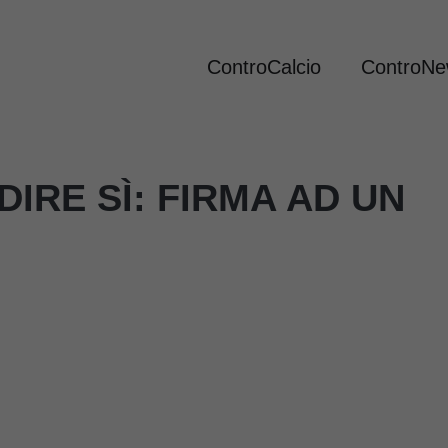
ControCalcio
ControN
IRE SÌ: FIRMA AD UN