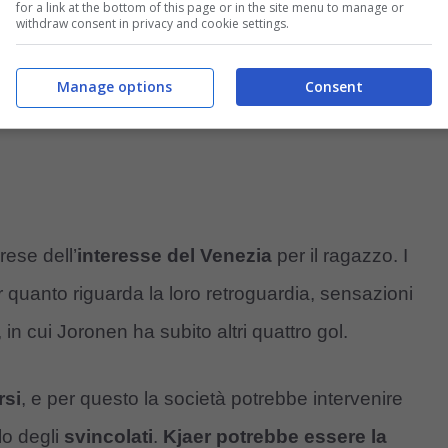
for a link at the bottom of this page or in the site menu to manage or
withdraw consent in privacy and cookie settings.
Manage options
Consent
rese dell’
interesse del Venezia
per il ragazzo. I
quanto riguarda la loro retroguardia, sensazioni
, in cui Joronen ha subito altri quattro gol.
rsi
, e per questo la società potrebbe intervenire
lo degli
svincolati
.
Kjaer potrebbe essere la