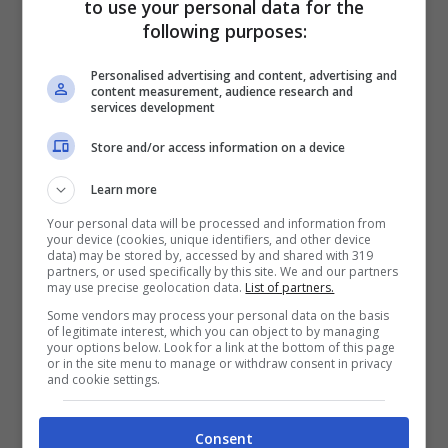
to use your personal data for the
following purposes:
Milan, suggerimento a
Personalised advertising and content, advertising and
content measurement, audience research and
Fonseca: “Ecco dove
services development
dovrebbe giocare Reijnders”
Store and/or access information on a device
Learn more
A Fonseca arriva un suggerimento dalle
Your personal data will be processed and information from
frequenze di ‘Radio Serie A’ e nello specifico
your device (cookies, unique identifiers, and other device
data) may be stored by, accessed by and shared with 319
dal giornalista Riccardo Trevisani, su come
partners, or used specifically by this site. We and our partners
may use precise geolocation data.
List of partners.
provare ad utilizzare d’ora in poi Reijnders.
Some vendors may process your personal data on the basis
of legitimate interest, which you can object to by managing
your options below. Look for a link at the bottom of this page
or in the site menu to manage or withdraw consent in privacy
“
Con il Milan, rispetto alla sua nazionale,
and cookie settings.
Reijnders parte da molto lontano
– ha
Consent