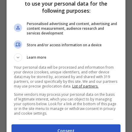
to use your personal data for the
following purposes:
Personalised advertising and content, advertising and
content measurement, audience research and
Thiago Motta avvisato: “La
services development
Juventus non è più forte
Store and/or access information on a device
dello scorso anno”
Learn more
Your personal data will be processed and information from
L’ex calciatore Domenico Marocchino ha
your device (cookies, unique identifiers, and other device
data) may be stored by, accessed by and shared with 319
rilasciato dichiarazioni che fanno riflettere.
partners, or used specifically by this site. We and our partners
may use precise geolocation data.
List of partners.
Nel suo intervento a ‘TMW Radio’, ha
Some vendors may process your personal data on the basis
of legitimate interest, which you can object to by managing
evidenziato come
la Juventus attuale non
your options below. Look for a link at the bottom of this page
or in the site menu to manage or withdraw consent in privacy
sembri più forte della precedente
. Nelle
and cookie settings.
sue frasi, l’avvertimento a Thiago Motta, che
Consent