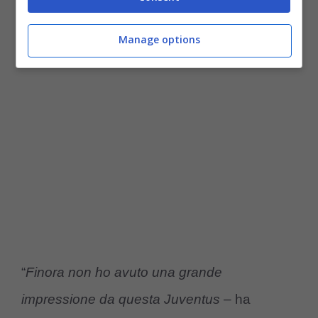
dovrà metterci molto del suo per far crescere
la squadra.
Manage options
“
Finora non ho avuto una grande
impressione da questa Juventus
– ha