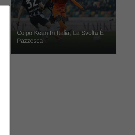
Colpo Kean In Italia, La Svolta È
Pazzesca