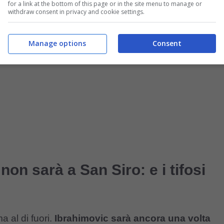
però, ci sarà
una assenza piuttosto particolare
.
for a link at the bottom of this page or in the site menu to manage or
withdraw consent in privacy and cookie settings.
Manage options
Consent
on sarà a San Siro: e i tifosi
a al di fuori.
Ibrahimovic sarà ancora una volta