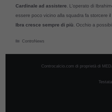
Cardinale ad assistere
. L’operato di Ibrahi
essere poco vicino alla squadra fa storcere il 
Ibra cresce sempre di più
. Occhio a possibil
Categorie
ControNews
Controcalcio.com di proprietà di MED
Testata