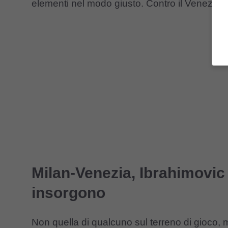
elementi nel modo giusto. Contro il Venezia, 
Milan-Venezia, Ibrahimovic n
insorgono
Non quella di qualcuno sul terreno di gioco, m