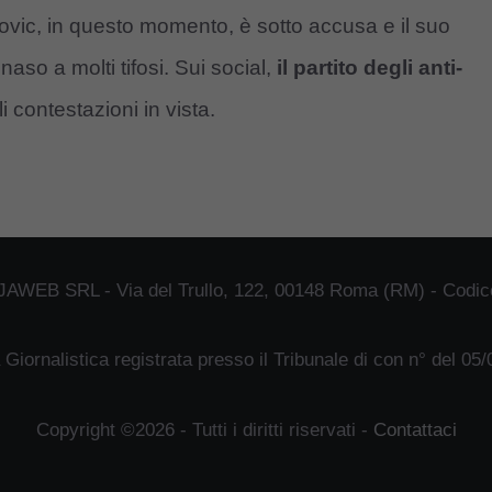
movic, in questo momento, è sotto accusa e il suo
naso a molti tifosi. Sui social,
il partito degli anti-
i contestazioni in vista.
JAWEB SRL - Via del Trullo, 122, 00148 Roma (RM) - Codice
 Giornalistica registrata presso il Tribunale di con n° del 05
Copyright ©2026 - Tutti i diritti riservati -
Contattaci