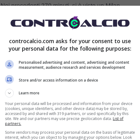
. Nei precedenti 270 minuti, si è visto un Milan
entrazione per tutta la gara e con dei blackout
tto in fase difensiva.
controcalcio.com asks for your consent to use
your personal data for the following purposes:
 l’obbligo di centrare i tre punti se non vorrà già
n discussione. Subito dopo, del resto, il Milan
Personalised advertising and content, advertising and content
measurement, audience research and services development
valore e non solo simbolico,
quelli contro il
Store and/or access information on a device
er nel derby
. Servirà un Milan molto diverso per
Learn more
 prestazioni convincenti.
Your personal data will be processed and information from your device
(cookies, unique identifiers, and other device data) may be stored by,
accessed by and shared with 319 partners, or used specifically by this
to a quelle che saranno le scelte di formazione di
site. We and our partners may use precise geolocation data.
List of
partners.
rere al turnover preventivo
, per far ruotare tutti gli
Some vendors may process your personal data on the basis of legitimate
interest, which you can object to by managing your options below. Look