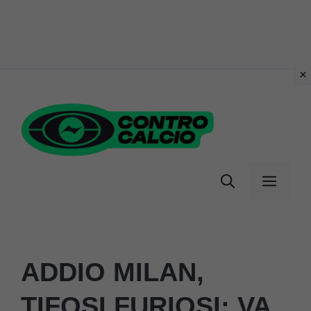
Vai
al
contenuto
Menu
ADDIO MILAN,
TIFOSI FURIOSI: VA