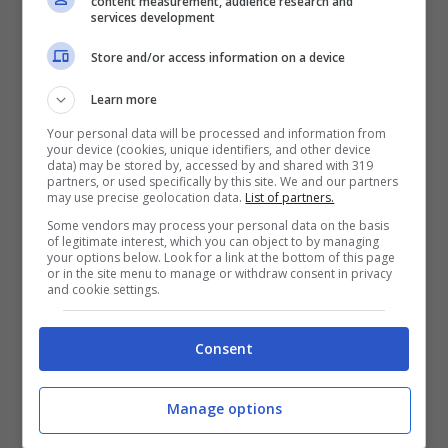
content measurement, audience research and
sua importanza per il club di Milano, dal
services development
primo minuto come a partita in corso. Ha un
Store and/or access information on a device
ottimo fiuto per il gol e la capacità di giocare
Learn more
in più posizioni. Potrebbe prendere spesso il
Your personal data will be processed and information from
your device (cookies, unique identifiers, and other device
data) may be stored by, accessed by and shared with 319
posto di
Rafael Leao
, che ancora non dà
partners, or used specifically by this site. We and our partners
may use precise geolocation data.
List of partners.
grandi segnali di continuità, ma anche fare le
Some vendors may process your personal data on the basis
of legitimate interest, which you can object to by managing
veci della prima punta o
aggiungersi a
your options below. Look for a link at the bottom of this page
or in the site menu to manage or withdraw consent in privacy
Morata
per creare un assetto più offensivo.
and cookie settings.
Il punto è che gli
interessamenti dall’estero
Consent
non mancano per l’attaccante svizzero e il
Manage options
pressing del Tottenham
potrebbe farsi