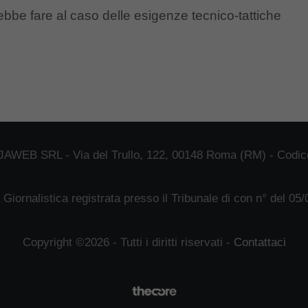
ebbe fare al caso delle esigenze tecnico-tattiche
JAWEB SRL - Via del Trullo, 122, 00148 Roma (RM) - Codice
 Giornalistica registrata presso il Tribunale di con n° del 05
Copyright ©2026 - Tutti i diritti riservati -
Contattaci