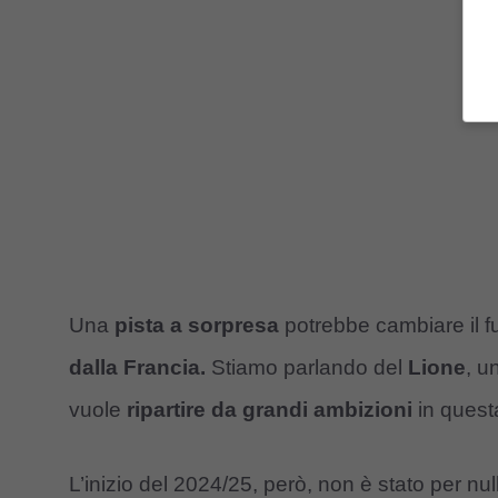
Una
pista a sorpresa
potrebbe cambiare il fu
dalla Francia.
Stiamo parlando del
Lione
, u
vuole
ripartire da grandi ambizioni
in quest
L’inizio del 2024/25, però, non è stato per nul