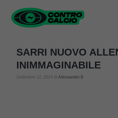
Vai
al
contenuto
SARRI NUOVO ALLE
INIMMAGINABILE
Settembre 12, 2024
di
Alessandro B