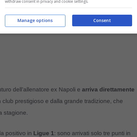
withdraw consent in privacy and cookie settings.
Manage options
Consent
turo dell’allenatore ex Napoli e
arriva direttamente
n club prestigioso e dalla grande tradizione, che
a stagione.
la positivo in
Ligue 1
: sono arrivati solo tre punti in