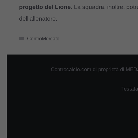
progetto del Lione.
La squadra, inoltre, potr
dell’allenatore.
Categorie
ControMercato
Controcalcio.com di proprietà di MED
Testata