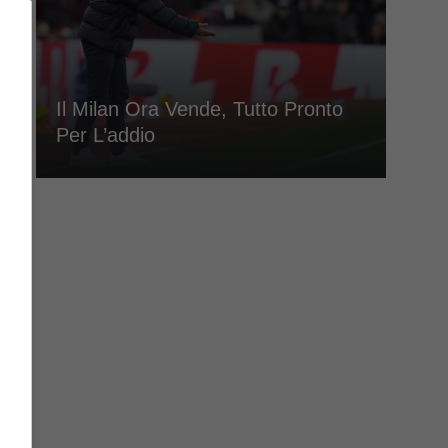
Il Milan Ora Vende, Tutto Pronto
Per L’addio