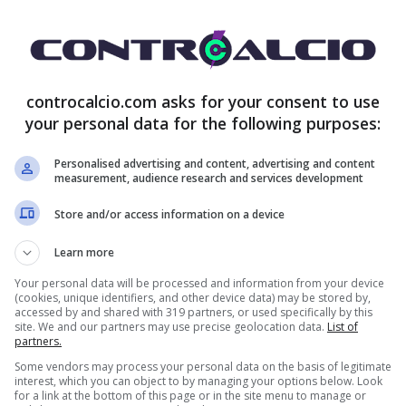
li ultimi mesi, non è ancora riuscito a trovare una
di lui e sulla sua idea di calcio.
Le voci sul Milan
errotte, viste che le cose per il club rossonero non
controcalcio.com asks for your consent to use
eca
.
your personal data for the following purposes:
Personalised advertising and content, advertising and content
measurement, audience research and services development
 ‘La Gazzetta dello Sport’: “
Mi sembra brutto
.
Paulo Fonseca è un buon allenatore e un
uomo
Store and/or access information on a device
nizio di un percorso ed è giusto che stia sereno.
Non
Learn more
ò avere un’evoluzione positiva, la rosa è forte”. E
Your personal data will be processed and information from your device
(cookies, unique identifiers, and other device data) may be stored by,
accessed by and shared with 319 partners, or used specifically by this
usto
potrebbe arrivare dalla Francia.
site. We and our partners may use precise geolocation data.
List of
partners.
Some vendors may process your personal data on the basis of legitimate
cia: c’è la pista a Lione
interest, which you can object to by managing your options below. Look
for a link at the bottom of this page or in the site menu to manage or