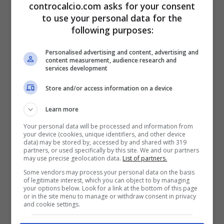
ho imparato qui in America, voglio portare ciò
controcalcio.com asks for your consent
to use your personal data for the
nel calcio europeo”.
following purposes:
Cardinale, dunque, con queste dichiarazioni
Personalised advertising and content, advertising and
content measurement, audience research and
services development
ha rassicurato i tifosi riguardo il
futuro
Store and/or access information on a device
societario del Milan che resterà nelle mani
di RedBird.
Learn more
Your personal data will be processed and information from
your device (cookies, unique identifiers, and other device
Anche se, resta il punto interrogativo
data) may be stored by, accessed by and shared with 319
partners, or used specifically by this site. We and our partners
may use precise geolocation data.
List of partners.
riguardo
l’eventuale arrivo di nuovi soci
Some vendors may process your personal data on the basis
che possono supportare il progetto Milan con
of legitimate interest, which you can object to by managing
your options below. Look for a link at the bottom of this page
or in the site menu to manage or withdraw consent in privacy
nuovi capitali. Non è un mistero, infatti,
and cookie settings.
l’interesse da parte di alcuni sceicchi