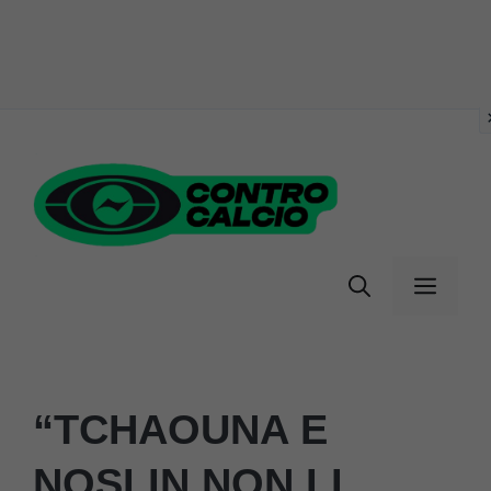
Vai
al
contenuto
Menu
“TCHAOUNA E
NOSLIN NON LI