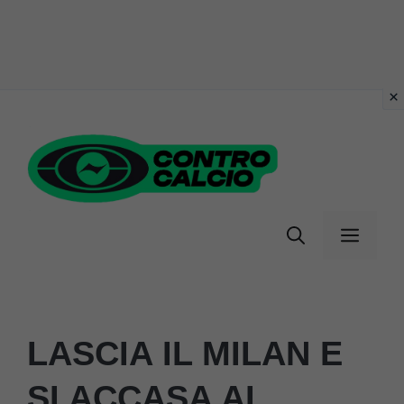
Vai
al
contenuto
Menu
LASCIA IL MILAN E
SI ACCASA AL