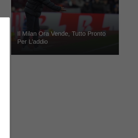
Il Milan Ora Vende, Tutto Pronto
Per L’addio