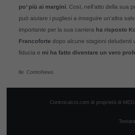
po’ più ai margini
. Così, nell’atto della su
può aiutare i pugliesi a inseguire un’altra sa
importante per la sua carriera
ha risposto Ko
Francoforte
dopo alcune stagioni deludenti v
fiducia e
mi ha fatto diventare un vero prof
Categorie
ControNews
Controcalcio.com di proprietà di MED
Testata