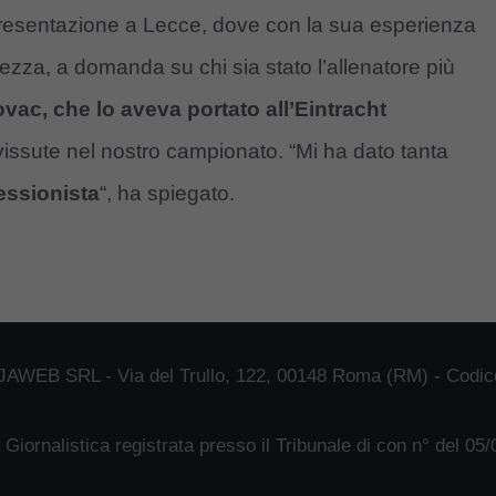
a presentazione a Lecce, dove con la sua esperienza
lvezza, a domanda su chi sia stato l’allenatore più
vac, che lo aveva portato all’Eintracht
issute nel nostro campionato. “Mi ha dato tanta
essionista
“, ha spiegato.
JAWEB SRL - Via del Trullo, 122, 00148 Roma (RM) - Codice
 Giornalistica registrata presso il Tribunale di con n° del 05