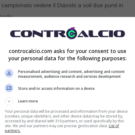
i campionato vedere il Diavolo a soli due punti in
garlo.
te che parevano incoraggianti. Per ora, la società è
rà un Milan chiamato a cambiare decisamente marcia.
controcalcio.com asks for your consent to use
your personal data for the following purposes:
 salire. Dopo la gara con il Venezia, ci saranno due
al Liverpool e quella all’Inter
.
Personalised advertising and content, advertising and content
measurement, audience research and services development
Store and/or access information on a device
tore che deteneva la panchina milanista fino a
Learn more
tto contratto. Motivo per il quale, nel caso in cui la
Your personal data will be processed and information from your device
,
uno dei candidati più papabili sarebbe proprio
(cookies, unique identifiers, and other device data) may be stored by,
accessed by and shared with 319 partners, or used specifically by this
gare tre allenatori nel corso di questa stagione,
site. We and our partners may use precise geolocation data.
List of
partners.