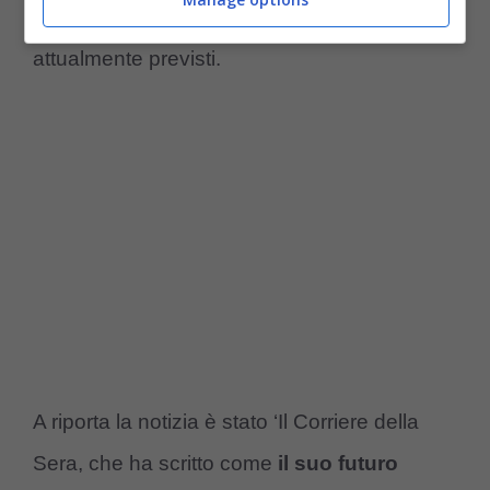
subire meno gol
rispetto a quelli
attualmente previsti.
A riporta la notizia è stato ‘Il Corriere della
Sera, che ha scritto come
il suo futuro