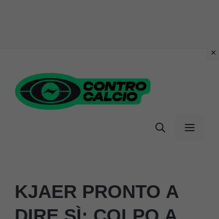
Vai
al
contenuto
Menu
KJAER PRONTO A
DIRE SÌ: COLPO A