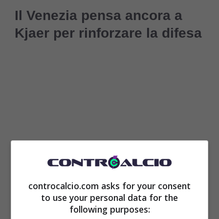
Il Venezia pensa ancora a
Kjaer per rinforzare la difesa
controcalcio.com asks for your consent
Tra gli
svincolati di lusso
rimasti senza
to use your personal data for the
following purposes:
squadra, c’è proprio Kjaer e il
Venezia
sa di