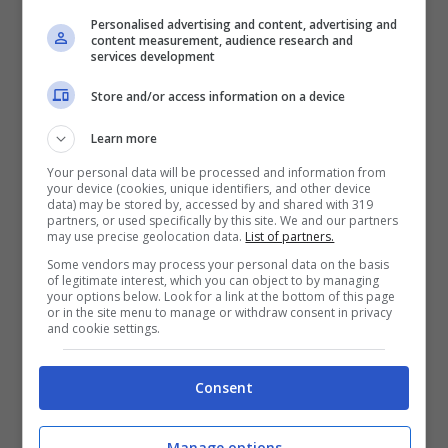
poterlo convincere a diventare un nuovo
Personalised advertising and content, advertising and
content measurement, audience research and
riferimento difensivo per il club lagunare.
services development
L’inizio di stagione della neopromossa ha già
Store and/or access information on a device
dimostrato le potenzialità offensive del club,
Learn more
ma ancora dietro c’è tanto da lavorare per
Your personal data will be processed and information from
your device (cookies, unique identifiers, and other device
data) may be stored by, accessed by and shared with 319
pensare alla salvezza.
partners, or used specifically by this site. We and our partners
may use precise geolocation data.
List of partners.
Some vendors may process your personal data on the basis
Kjaer potrebbe portare una svolta per
of legitimate interest, which you can object to by managing
your options below. Look for a link at the bottom of this page
l’interpretazione della linea, garantire ancora
or in the site menu to manage or withdraw consent in privacy
and cookie settings.
qualità in impostazione, esattamente quello
che chiede
Eusebio Di Francesco
, e
Consent
marcature precise e puntuali, in modo da
Manage options