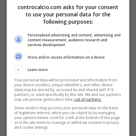
controcalcio.com asks for your consent
to use your personal data for the
following purposes:
Personalised advertising and content, advertising and
content measurement, audience research and
Proposto il rinnovo ma Gila
services development
ha detto no
Store and/or access information on a device
Learn more
Per la Lazio, in teoria, c’è anche un altro
Your personal data will be processed and information from
problema ovvero che una volta rinnovato il
your device (cookies, unique identifiers, and other device
data) may be stored by, accessed by and shared with 319
partners, or used specifically by this site. We and our partners
contratto, la società non potrà più disporre
may use precise geolocation data.
List of partners.
del decreto crescita perché Gila avrebbe un
Some vendors may process your personal data on the basis
of legitimate interest, which you can object to by managing
your options below. Look for a link at the bottom of this page
contratto nuovo. C’è da dire che la
Lazio
or in the site menu to manage or withdraw consent in privacy
and cookie settings.
avrebbe già proposto l’anno scorso il rinnovo