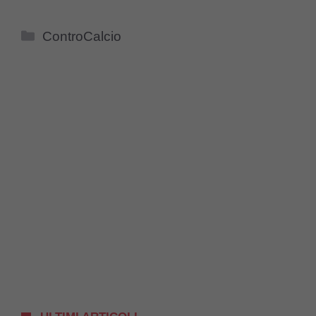
Categorie
ControCalcio