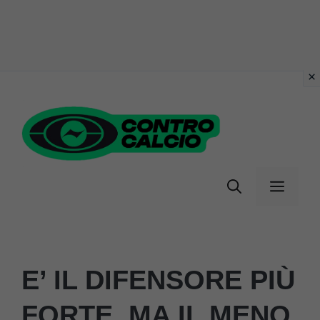
Vai
al
contenuto
Menu
E’ IL DIFENSORE PIÙ
FORTE, MA IL MENO