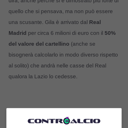
dirà, anche perché si è dimostrato più forte di
quello che si pensava, ma non può essere
una scusante. Gila è arrivato dal
Real
Madrid
per circa 6 milioni di euro con il
50%
del valore del cartellino
(anche se
bisognerà calcolarlo in modo diverso rispetto
al solito) che andrà nelle casse del Real
qualora la Lazio lo cedesse.