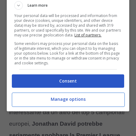
Learn more
goloso con la Serie A esiste
, sennò molto
Your personal data will be processed and information from
probabilmente
David avrebbe anche già
your device (cookies, unique identifiers, and other device
data) may be stored by, accessed by and shared with 319
firmato con una delle squadre inglesi
partners, or used specifically by this site. We and our partners
may use precise geolocation data.
List of partners.
interessate a lui.
Some vendors may process your personal data on the basis
of legitimate interest, which you can object to by managing
your options below. Look for a link at the bottom of this page
or in the site menu to manage or withdraw consent in privacy
Premier snobbata per la
and cookie settings.
Serie A: la prossima
Consent
destinazione di David
Manage options
Qualora dovesse arrivare una proposta
interessante da un altro dei top 5 campionati
europei,
Jonathan David potrebbe
seriamente snobbare la Premier League
.