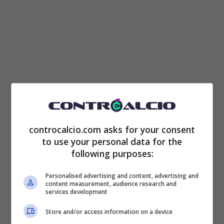
Ai microfoni de il
The Athletic
, infatti, alla
domanda se potesse essere quello inglese il
controcalcio.com asks for your consent
to use your personal data for the
campionato perfetto per lui, il canadese ha
following purposes:
risposto dicendo che “
Sono aperto a tutto e
Personalised advertising and content, advertising and
non mi limito solo alla Premier League.
content measurement, audience research and
services development
Tutti i campionati sono entusiasmanti”
.
Store and/or access information on a device
Questo a conferma del fatto che
qualcosa di