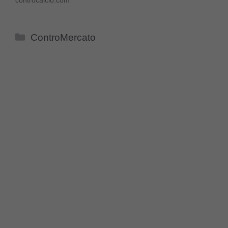
Categorie
ControMercato