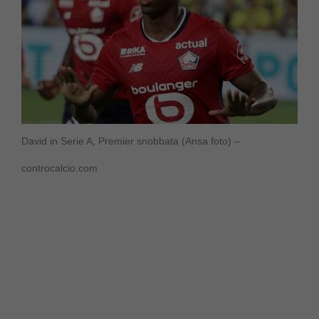
David in Serie A, Premier snobbata (Ansa foto) –
controcalcio.com