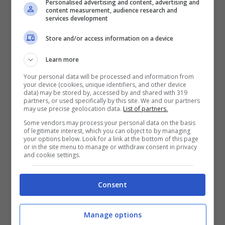
Personalised advertising and content, advertising and
Hernandez si allontana
content measurement, audience research and
services development
Store and/or access information on a device
Theo Hernandez è stato protagonista di
Learn more
un avvio a scartamento ridotto
come tutta
Your personal data will be processed and information from
la squadra. Soltanto qualche lampo isolato e
your device (cookies, unique identifiers, and other device
data) may be stored by, accessed by and shared with 319
il “caso” dell’Olimpico contro la Lazio, con la
partners, or used specifically by this site. We and our partners
may use precise geolocation data.
List of partners.
famosa scena di lui e Leao da soli nel
Some vendors may process your personal data on the basis
of legitimate interest, which you can object to by managing
cooling break. La società ha sgonfiato anche
your options below. Look for a link at the bottom of this page
or in the site menu to manage or withdraw consent in privacy
and cookie settings.
questa questione, ma nel frattempo
si torna
a parlare del suo rinnovo
.
Consent
Manage options