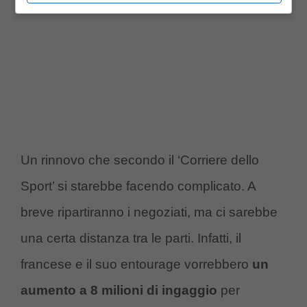
Un rinnovo che secondo il ‘Corriere dello
Sport’ si starebbe facendo complicato. A
breve ripartiranno i negoziati, ma ci sarebbe
una certa distanza tra le parti. Infatti, il
francese e il suo entourage vorrebbero
un
aumento a 8 milioni di ingaggio
per