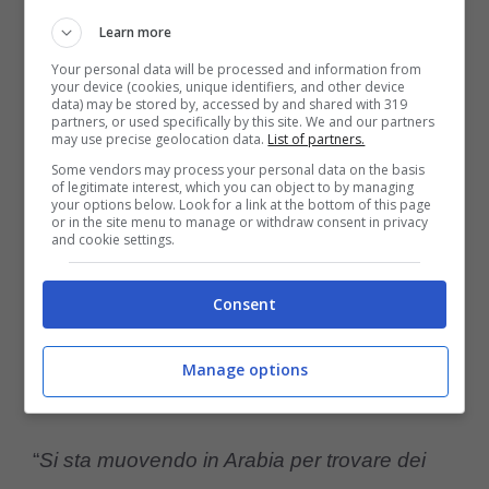
così da poter avere la liquidità necessaria
Learn more
per procedere all’acquisto della società.
Your personal data will be processed and information from
your device (cookies, unique identifiers, and other device
data) may be stored by, accessed by and shared with 319
partners, or used specifically by this site. We and our partners
Secondo quanto rierisce
Fabio Santini
a
may use precise geolocation data.
List of partners.
Some vendors may process your personal data on the basis
calciomercato.it
, infatti,
Paolo Maldini vuole
of legitimate interest, which you can object to by managing
your options below. Look for a link at the bottom of this page
comprare la quota di maggioranza del
or in the site menu to manage or withdraw consent in privacy
and cookie settings.
Milan.
“
Vuole carta bianca su tutto, vuole
essere lui l’unico reggente
“, ha svelato
Consent
Santini parlando di
Maldini come possibile
Manage options
presidente del Milan.
“
Si sta muovendo in Arabia per trovare dei