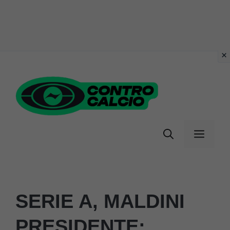
Vai
al
contenuto
Menu
SERIE A, MALDINI
PRESIDENTE: