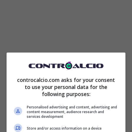
controcalcio.com asks for your consent
Paolo Maldini vuole tornare in Serie A da
to use your personal data for the
following purposes:
presidente.
L’ex stella del calcio italiano ha
in mente di fare un investimento importante
Personalised advertising and content, advertising and
content measurement, audience research and
ma per accelerare il processo di acquisizione
services development
è in contatto con una cordata di sceicchi,
Store and/or access information on a device