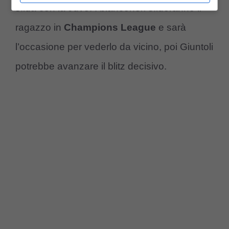
sfida con la Juve. I bianconeri sfideranno il
ragazzo in
Champions League
e sarà
l’occasione per vederlo da vicino, poi Giuntoli
potrebbe avanzare il blitz decisivo.