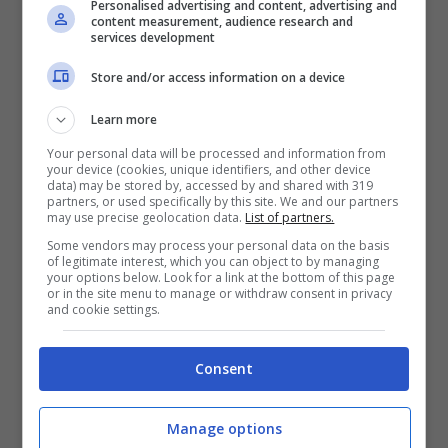
Personalised advertising and content, advertising and
approdare in Italia e
l’Inter sembrava il
content measurement, audience research and
services development
primo club sulle sue tracce
. D’altronde, i
Store and/or access information on a device
nerazzurri non sono riusciti a chiudere l’arrivo
Learn more
di una seconda punta nell’ultimo mercato,
Your personal data will be processed and information from
vista la permanenza di
Correa e Arnautovic
your device (cookies, unique identifiers, and other device
data) may be stored by, accessed by and shared with 319
partners, or used specifically by this site. We and our partners
e nel 2025, sfruttando proprio i loro addii,
may use precise geolocation data.
List of partners.
potrebbero permettersi un ingaggio
Some vendors may process your personal data on the basis
of legitimate interest, which you can object to by managing
your options below. Look for a link at the bottom of this page
importante.
or in the site menu to manage or withdraw consent in privacy
and cookie settings.
David ha tutte le caratteristiche per
alternarsi
Consent
con Thuram
ed essere un’arma letale, ma
non sarà così facile per i nerazzurri vincere la
Manage options