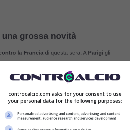
’è una grossa novità
contro la Francia
di questa sera. A
Parigi
gli
ico e di battere i padroni di casa, sempre in grande
Superare il
girone
di
Nations League
è l’obiettivo
 un big match.
controcalcio.com asks for your consent to use
your personal data for the following purposes:
mentele circa la
“nuova” Italia di Luciano Spalletti
Personalised advertising and content, advertising and content
le altre nazionali di primo livello.
measurement, audience research and services development
Store and/or access information on a device