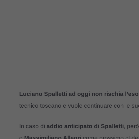
Luciano Spalletti ad oggi non rischia l’es
tecnico toscano e vuole continuare con le sue 
In caso di
addio anticipato di Spalletti
, per
o
Massimiliano Allegri
come prossimo ct dell’