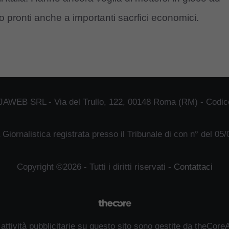
ro pronti anche a importanti sacrfici economici.
JAWEB SRL - Via del Trullo, 122, 00148 Roma (RM) - Codice
 Giornalistica registrata presso il Tribunale di con n° del 05
Copyright ©2026 - Tutti i diritti riservati -
Contattaci
 attività pubblicitarie su questo sito sono gestite da theCore