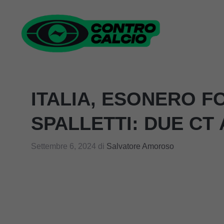
Vai
al
contenuto
ITALIA, ESONERO F
SPALLETTI: DUE CT
Settembre 6, 2024
di
Salvatore Amoroso