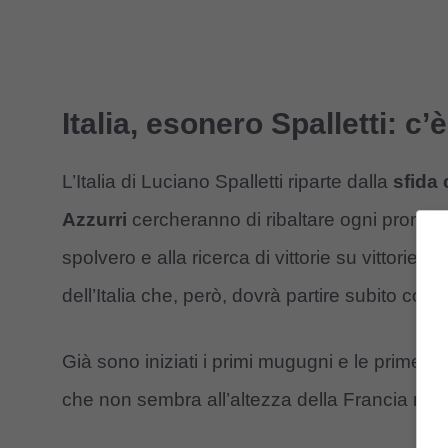
Italia, esonero Spalletti: c
L’Italia di Luciano Spalletti riparte dalla
sfida 
Azzurri
cercheranno di ribaltare ogni pronost
spolvero e alla ricerca di vittorie su vittorie. 
dell’Italia che, però, dovrà partire subito con
Già sono iniziati i primi mugugni e le prime la
che non sembra all’altezza della Francia né del