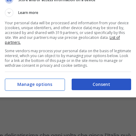
i rischia l’esonero?
La novità potrebbe essere
Learn more
 arrivare.
Your personal data will be processed and information from your device
(cookies, unique identifiers, and other device data) may be stored by,
accessed by and shared with 319 partners, or used specifically by this
io di Zazzaroni cambia i piani
site. We and our partners may use precise geolocation data.
List of
partners.
Some vendors may process your personal data on the basis of legitimate
interest, which you can object to by managing your options below. Look
for a link at the bottom of this page or in the site menu to manage or
withdraw consent in privacy and cookie settings.
Manage options
Consent
 delicatissima che ogni volta che gioca l’Italia può