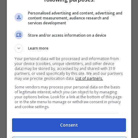
Personalised advertising and content, advertising and
content measurement, audience research and
services development
Juventus, con Thiago Motta
Store and/or access information on a device
è cambiato tutto: il segnale
Learn more
lanciato con Gatti
Your personal data will be processed and information from
your device (cookies, unique identifiers, and other device
data) may be stored by, accessed by and shared with 319
I giocatori della Juventus, però, sembrano
partners, or used specifically by this site. We and our partners
may use precise geolocation data.
List of partners.
pronti a seguire Thiago Motta in questa
Some vendors may process your personal data on the basis
of legitimate interest, which you can object to by managing
avventura. Anche per delle novità sostanziali
your options below. Look for a link at the bottom of this page
or in the site menu to manage or withdraw consent in privacy
che coinvolgono tutti,
anche Federico Gatti
.
and cookie settings.
Il difensore è uno dei pochi titolari rimasti al
Consent
suo posto dopo la scorsa stagione.