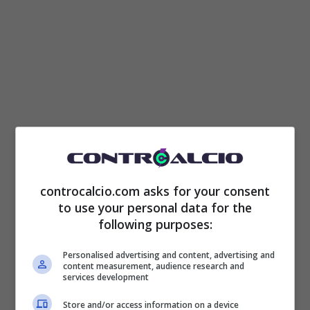
Stando infatti a quanto riportato da
Il Corriere
controcalcio.com asks for your consent
to use your personal data for the
dello Sport – Stadio
,
Albert Gudmundsson
following purposes:
dovrà nuovamente presentarsi nei prossimi
Personalised advertising and content, advertising and
content measurement, audience research and
giorni al
Tribunale di Reykjavik
per
services development
presenziare al suo processo dopo il
rinvio a
Store and/or access information on a device