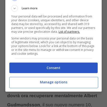
giudizio
in seguito al ricorso presentato da
Learn more
una donna in relazione a fatti “
per cattiva
Your personal data will be processed and information from
your device (cookies, unique identifiers, and other device
condotta sessuale
” che sarebbero accaduti
data) may be stored by, accessed by and shared with 319
partners, or used specifically by this site. We and our partners
in un locale della capitale islandese
may use precise geolocation data.
List of partners.
Some vendors may process your personal data on the basis
nell’estate del 2023.
of legitimate interest, which you can object to by managing
your options below. Look for a link at the bottom of this page
or in the site menu to manage or withdraw consent in privacy
and cookie settings.
Fiorentina: si allontana il
rientro in campo di
Consent
Gudmundsson
Manage options
Recuperato fisicamente,
Raffaele Palladino
dovrà ora recuperare mentalmente Albert
Gudmundsson
, il suo nuovo numero 10,