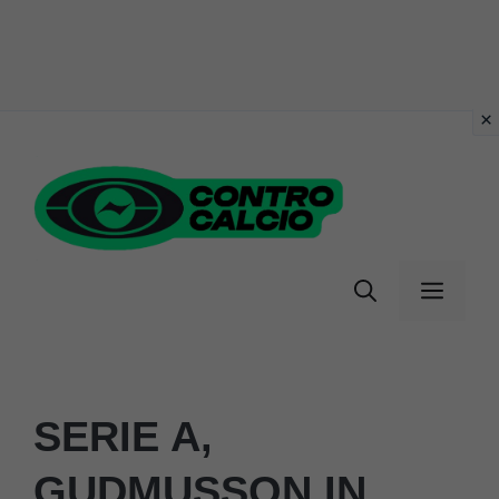
Vai
al
contenuto
Menu
SERIE A,
GUDMUSSON IN