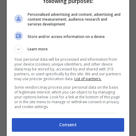
following purposes:
infortunio.
Il trequartista vuole prendersi la
Personalised advertising and content, advertising and
titolarità
con Thiago Motta ma dovrà
content measurement, audience research and
services development
sgomitare per riuscire a convincere il tecnico
Store and/or access information on a device
che è lui l’imprescindibile in zona offensiva.
Learn more
Your personal data will be processed and information from
Le condizioni di Conceiçao sono da
your device (cookies, unique identifiers, and other device
data) may be stored by, accessed by and shared with 319
monitorare, perché il
problema muscolare
partners, or used specifically by this site. We and our partners
may use precise geolocation data.
List of partners.
che ha patito poche ore fa potrebbe essere
Some vendors may process your personal data on the basis
of legitimate interest, which you can object to by managing
“pericoloso” per il futuro del club bianconero:
your options below. Look for a link at the bottom of this page
or in the site menu to manage or withdraw consent in privacy
and cookie settings.
Motta è in ansia
e aspetta il responso finale.
Consent