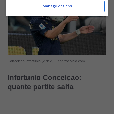
Manage options
Conceiçao infortunio (ANSA) – controcalcio.com
Infortunio Conceiçao:
quante partite salta