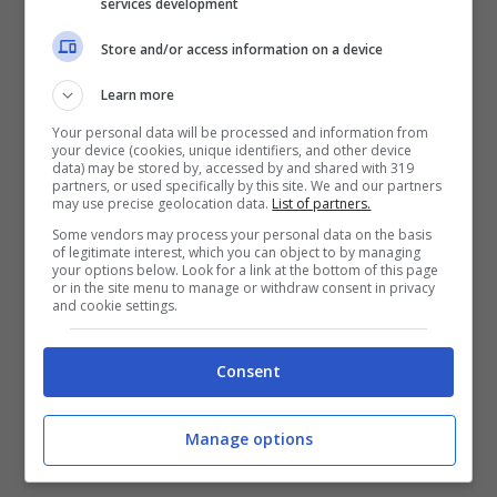
services development
Store and/or access information on a device
Learn more
Your personal data will be processed and information from
your device (cookies, unique identifiers, and other device
data) may be stored by, accessed by and shared with 319
Moise Kean problema in Nazionale (ansa foto) –
partners, or used specifically by this site. We and our partners
may use precise geolocation data.
List of partners.
controcalcio.com
Some vendors may process your personal data on the basis
of legitimate interest, which you can object to by managing
your options below. Look for a link at the bottom of this page
La conferma è arrivata proprio in queste ore
or in the site menu to manage or withdraw consent in privacy
and cookie settings.
e riguarda la scelta che ha deciso di
prendere
Spalletti
con il suo staff medico e
Consent
lo stesso calciatore che
ha accusato un
Manage options
problema e saltato l’allenamento
.