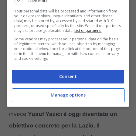
Learn more
Baroni
un ultimo colpo per la sua
Lazio
Your personal data will be processed and information from
your device (cookies, unique identifiers, and other device
pescando dagli
svincolati
. Il nome in questo
data) may be stored by, accessed by and shared with 319
partners, or used specifically by this site. We and our partners
may use precise geolocation data.
List of partners.
è quello di
Yusuf Yazici
, trequartista ex Lille
Some vendors may process your personal data on the basis
classe ’97 accostato anche al Milan nel
of legitimate interest, which you can object to by managing
your options below. Look for a link at the bottom of this page
or in the site menu to manage or withdraw consent in privacy
corso di quest’estate.
and cookie settings.
Trattativa in corso per
Consent
l’attaccante: accordo vicino
Manage options
Sembrava potesse andare al
Milan
, ma
invece
Yusuf Yazici è oggi diventato un
obiettivo concreto per la Lazio.
Il