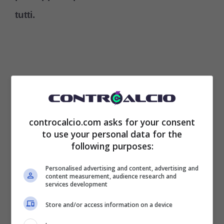
tutti.
controcalcio.com asks for your consent
to use your personal data for the
following purposes:
Personalised advertising and content, advertising and
content measurement, audience research and
Stando dunque a quanto riportato da
services development
L’Equipe
, chiuso il
calciomercato
, Lotito
Store and/or access information on a device
starebbe pensando di regalare a
Marco