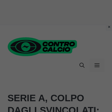
Vai
al
contenuto
Menu
SERIE A, COLPO
DAGLI SVINCOLATI: