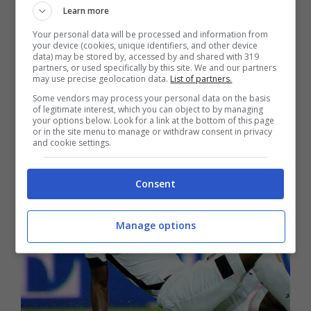
Learn more
fermarsi in maniera definitiva. Dopo
Your personal data will be processed and information from
your device (cookies, unique identifiers, and other device
l’avventura da calciatore, era entrato nello
data) may be stored by, accessed by and shared with 319
partners, or used specifically by this site. We and our partners
staff tecnico dell’Adanaspor con il ruolo di
may use precise geolocation data.
List of partners.
Some vendors may process your personal data on the basis
direttore tecnico.
of legitimate interest, which you can object to by managing
your options below. Look for a link at the bottom of this page
or in the site menu to manage or withdraw consent in privacy
and cookie settings.
Consent
Manage options