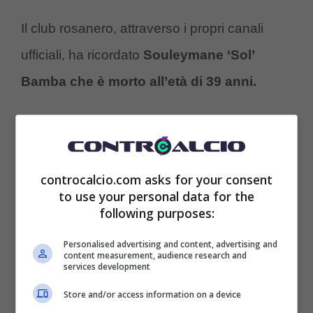
Il club rosanero, attraverso i propri canali
ufficiali, ha ricordato
Souleymane ‘Sol’
Bamba che è morto all’età di 39 anni.
“La famiglia del City Football Group, il
presidente Dario Mirri e tutto il Palermo
controcalcio.com asks for your consent
esprimono le proprie condoglianze alla
to use your personal data for the
famiglia per la prematura scomparsa del
following purposes:
giocatore”.
Personalised advertising and content, advertising and
content measurement, audience research and
services development
Dopo aver sconfitto la battaglia contro il
Store and/or access information on a device
cancro, Bamba era tornato a giocare per poi