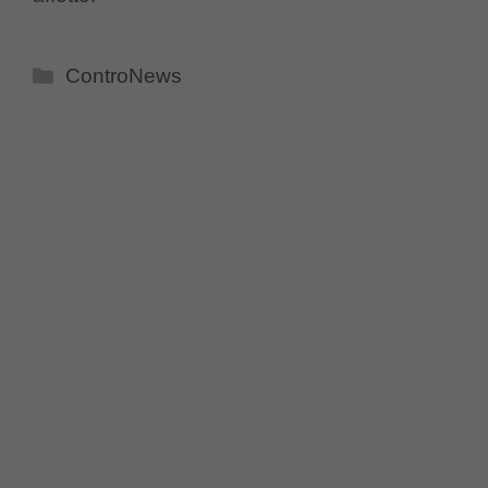
Categorie
ControNews