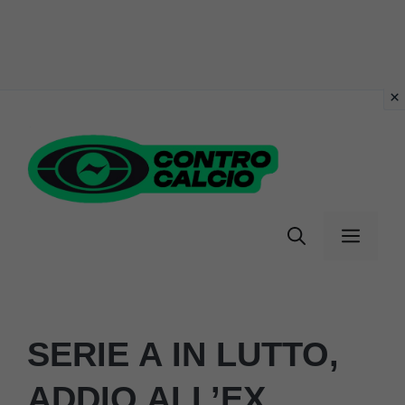
Vai
al
contenuto
Menu
SERIE A IN LUTTO,
ADDIO ALL’EX