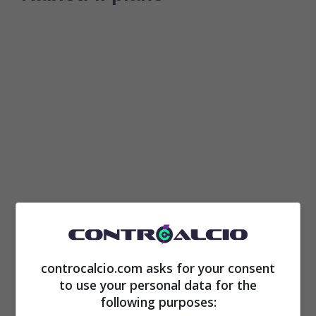
La lacuna principale in questo momento è a
centrocampo, dove è arrivato Fofana, ma
controcalcio.com asks for your consent
non si è riusciti a mettere a segno il colpo
to use your personal data for the
following purposes:
Manu Kone,
non potendo contare sulla