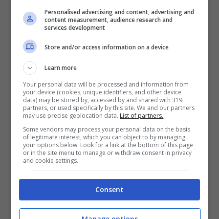
cessione di Bennacer
. Ma proprio questo
Personalised advertising and content, advertising and
content measurement, audience research and
aspetto sarà quello cruciale
per tentare
services development
ancora l’assalto a Rabiot
.
Store and/or access information on a device
Learn more
I contatti con il francese ex Juventus vanno
Your personal data will be processed and information from
your device (cookies, unique identifiers, and other device
avanti da un po’, per il momento il giocatore
data) may be stored by, accessed by and shared with 319
partners, or used specifically by this site. We and our partners
non ha accettato la proposta ricevuta dai
may use precise geolocation data.
List of partners.
Some vendors may process your personal data on the basis
dirigenti milanisti. Il club rossonero, però,
of legitimate interest, which you can object to by managing
your options below. Look for a link at the bottom of this page
proverà ancora a piazzare Bennacer nei
or in the site menu to manage or withdraw consent in privacy
and cookie settings.
mercati ancora aperti
, in primis l’Arabia
Saudita, per ottenere dalla sua cessione i
Consent
soldi necessari
per aumentare l’offerta a
Manage options