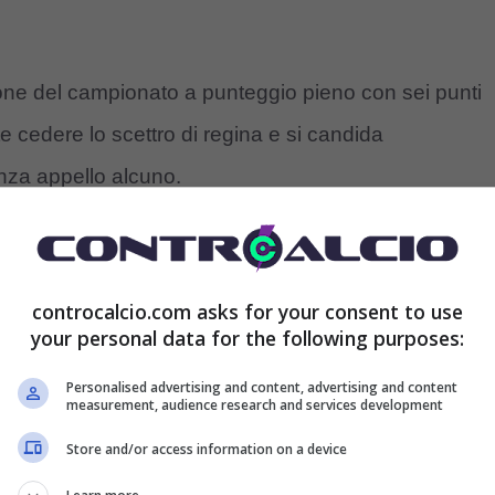
one del campionato a punteggio pieno con sei punti
te cedere lo scettro di regina e si candida
nza appello alcuno.
 diretta: ecco cosa ha detto
controcalcio.com asks for your consent to use
 il Milan
ancora alla ricerca della prima vittoria in
your personal data for the following purposes:
o. Ed i rossoneri sfideranno la Lazio, a quota tre
Personalised advertising and content, advertising and content
l’ultimo turno per mano dell’Udinese.
measurement, audience research and services development
Store and/or access information on a device
e la Roma
: un punto per i giallorossi, con De Rossi