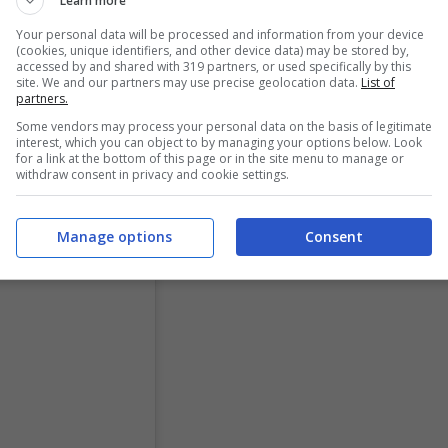
Learn more
a scorsa stagione. Il tecnico capitolino al momento
Your personal data will be processed and information from your device
(cookies, unique identifiers, and other device data) may be stored by,
pagna acquisti che non ha certo entusiasmato e
accessed by and shared with 319 partners, or used specifically by this
site. We and our partners may use precise geolocation data.
List of
i Dybala – da risolvere.
partners.
Some vendors may process your personal data on the basis of legitimate
interest, which you can object to by managing your options below. Look
for a link at the bottom of this page or in the site menu to manage or
withdraw consent in privacy and cookie settings.
Manage options
Consent