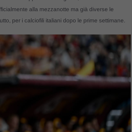
ficialmente alla mezzanotte ma già diverse le
utto, per i calciofili italiani dopo le prime settimane.