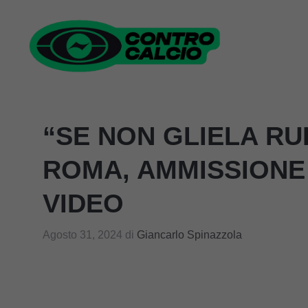
Vai
al
contenuto
“SE NON GLIELA RU
ROMA, AMMISSIONE 
VIDEO
Agosto 31, 2024
di
Giancarlo Spinazzola