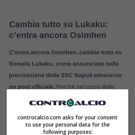
Cambia tutto su Lukaku:
c’entra ancora Osimhen
C’entra ancora Osimhen, cambia tutto su
Romelu Lukaku, come annunciato nella
precisazione della SSC Napoli attraverso
un post ufficiale.
Perché nel corso della
giornata e nelle ore che precedono Napoli-
Parma,
la SSC Napoli ha pubblicato il vero
controcalcio.com asks for your consent
numero di maglia di Big Rom, che non
to use your personal data for the
following purposes:
sarà il 9
.