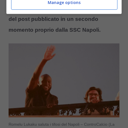
Manage options
ora uno
stravolgimento totale, a seguito
del post pubblicato in un secondo
momento proprio dalla SSC Napoli.
Romelu Lukaku saluta i tifosi del Napoli – ControCalcio (La