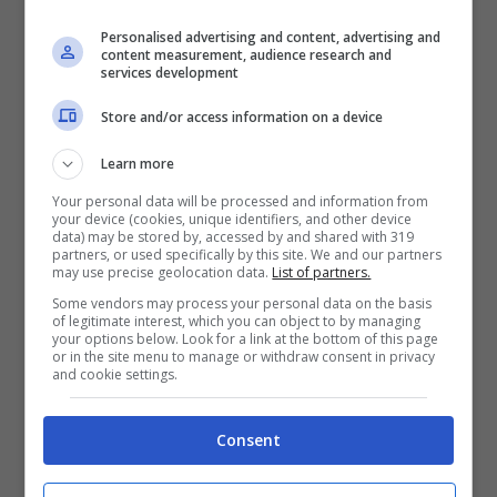
Personalised advertising and content, advertising and
content measurement, audience research and
La presenza ancora in rosa di Osimhen,
services development
malgrado l’esclusione dalla lista ufficiale, non
Store and/or access information on a device
permette all’attaccante belga di indossare
la
Learn more
maglia col suo numero preferito
. Osimhen
Your personal data will be processed and information from
your device (cookies, unique identifiers, and other device
che insomma, ancora ostacola la posizione
data) may be stored by, accessed by and shared with 319
partners, or used specifically by this site. We and our partners
may use precise geolocation data.
List of partners.
dell’attaccante titolare azzurro e i tifosi
Some vendors may process your personal data on the basis
scrivono sui social:
“Già che c’è, può anche
of legitimate interest, which you can object to by managing
your options below. Look for a link at the bottom of this page
or in the site menu to manage or withdraw consent in privacy
giocare”
. Il Napoli, in un vero e proprio
and cookie settings.
“giallo”, aveva già visto il comunicato ufficiale
Consent
della Lega Serie A con i numeri registrati
anche di McTominay e Gilmour che vedono