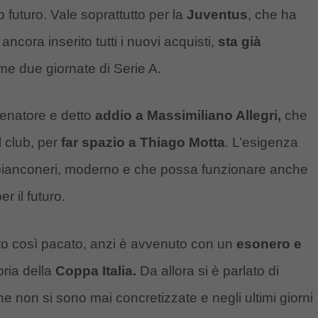
o futuro. Vale soprattutto per la
Juventus
, che ha
ncora inserito tutti i nuovi acquisti,
sta già
me due giornate di Serie A.
lenatore e detto
addio a Massimiliano Allegri,
che
 club, per
far spazio a Thiago Motta
. L’esigenza
ai bianconeri, moderno e che possa funzionare anche
r il futuro.
ato così pacato, anzi è avvenuto con un
esonero e
oria della
Coppa Italia.
Da allora si è parlato di
he non si sono mai concretizzate e negli ultimi giorni