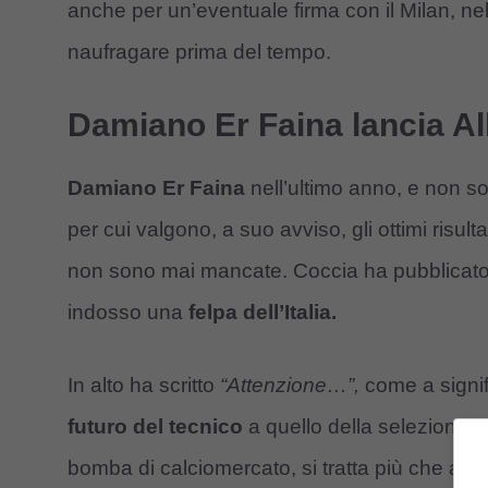
anche per un’eventuale firma con il Milan, ne
naufragare prima del tempo.
Damiano Er Faina lancia All
Damiano Er Faina
nell’ultimo anno, e non s
per cui valgono, a suo avviso, gli ottimi risulta
non sono mai mancate. Coccia ha pubblicato s
indosso una
felpa dell’Italia.
In alto ha scritto
“Attenzione…”,
come a signif
futuro del tecnico
a quello della selezione a
bomba di calciomercato, si tratta più che alt