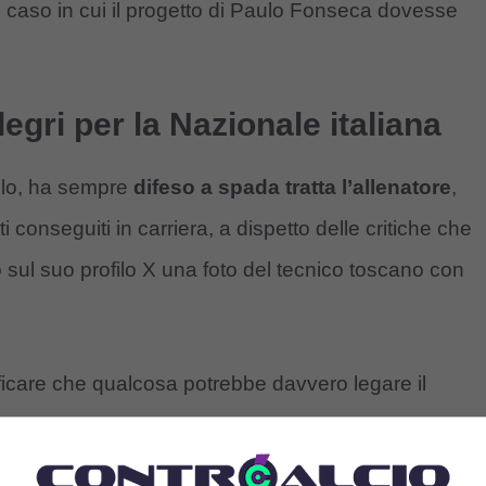
l caso in cui il progetto di Paulo Fonseca dovesse
egri per la Nazionale italiana
olo, ha sempre
difeso a spada tratta l’allenatore
,
ti conseguiti in carriera, a dispetto delle critiche che
ul suo profilo X una foto del tecnico toscano con
icare che qualcosa potrebbe davvero legare il
zzurra. Probabilmente, più che una vera e propria
ro di un suo auspicio, almeno per il momento.