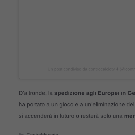
Un post condiviso da controcalciotv ⬇️ (@contr
D’altronde, la
spedizione agli Europei in G
ha portato a un gioco e a un’eliminazione de
si accenderà in futuro o resterà solo una
mer
Categorie