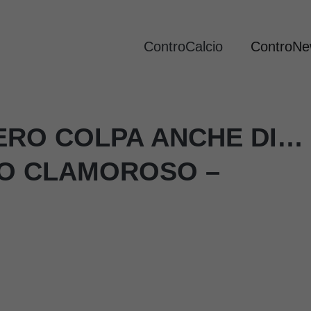
ControCalcio
ControN
ERO COLPA ANCHE DI…
TO CLAMOROSO –