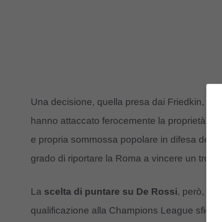
Una decisione, quella presa dai Friedkin, che 
hanno attaccato ferocemente la proprietà statu
e propria sommossa popolare in difesa dell’a
grado di riportare la Roma a vincere un tro
La
scelta di puntare su De Rossi
, però, è s
qualificazione alla Champions League sfiorat