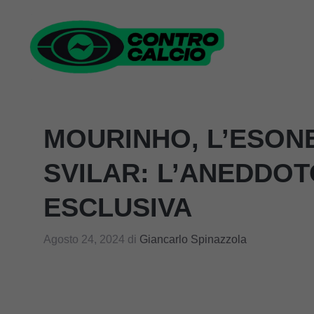
Vai
al
contenuto
MOURINHO, L’ESON
SVILAR: L’ANEDDO
ESCLUSIVA
Agosto 24, 2024
di
Giancarlo Spinazzola