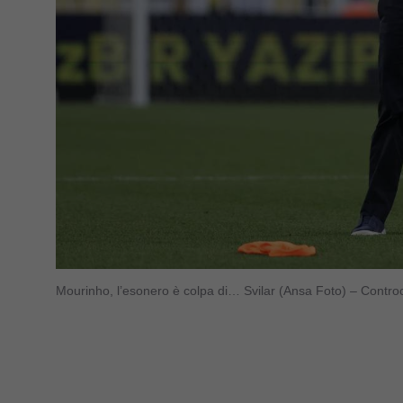
Mourinho, l’esonero è colpa di… Svilar (Ansa Foto) – Controc