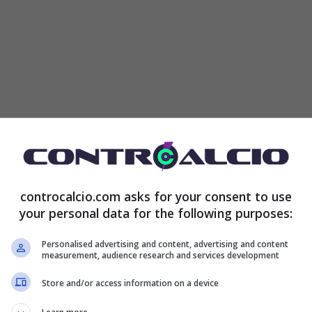
non è stata presa bene dai tifosi che addirittura
nitense con cori, striscioni e quant’altro. Una vera
controcalcio.com asks for your consent to use
llenatore lusitano tanto amato, anche perché in
your personal data for the following purposes:
feo importante come la Conference League.
Personalised advertising and content, advertising and content
measurement, audience research and services development
tata più che positiva visti anche i risultati:
Store and/or access information on a device
a per un soffio e semifinale di Europa League