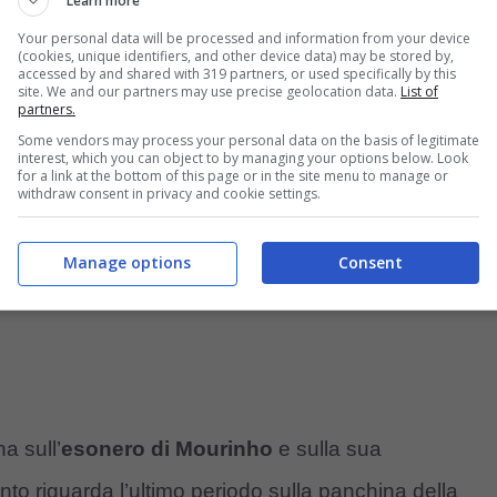
Learn more
yer Leverkusen nel penultimo atto.
Your personal data will be processed and information from your device
(cookies, unique identifiers, and other device data) may be stored by,
accessed by and shared with 319 partners, or used specifically by this
ena sull’esonero di Mourinho
site. We and our partners may use precise geolocation data.
List of
partners.
Some vendors may process your personal data on the basis of legitimate
interest, which you can object to by managing your options below. Look
for a link at the bottom of this page or in the site menu to manage or
withdraw consent in privacy and cookie settings.
Manage options
Consent
a sull’
esonero di Mourinho
e sulla sua
nto riguarda l’ultimo periodo sulla panchina della