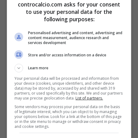
molto fisico, capace di inserirsi e trovare con
controcalcio.com asks for your consent
to use your personal data for the
facilità la porta, ma anche di dare equilibrio
following purposes:
alla manovra, sfruttando le sue qualità anche
Personalised advertising and content, advertising and
in fase difensiva.
content measurement, audience research and
services development
Store and/or access information on a device
Già la scorsa stagione ha fatto fatica a
trovare spazio in campo, agli ordini di
Learn more
Your personal data will be processed and information from
Fonseca sarà ancora più difficile, vista la
your device (cookies, unique identifiers, and other device
data) may be stored by, accessed by and shared with 319
concorrenza che l’ex Torino potrebbe
partners, or used specifically by this site. We and our partners
may use precise geolocation data.
List of partners.
trovare nel suo ruolo
. Per questo, il Milan
Some vendors may process your personal data on the basis
of legitimate interest, which you can object to by managing
sta lavorando da settimane alla sua
your options below. Look for a link at the bottom of this page
or in the site menu to manage or withdraw consent in privacy
partenza, senza aver trovato ancora la
and cookie settings.
destinazione adatta
per le sue esigenze e