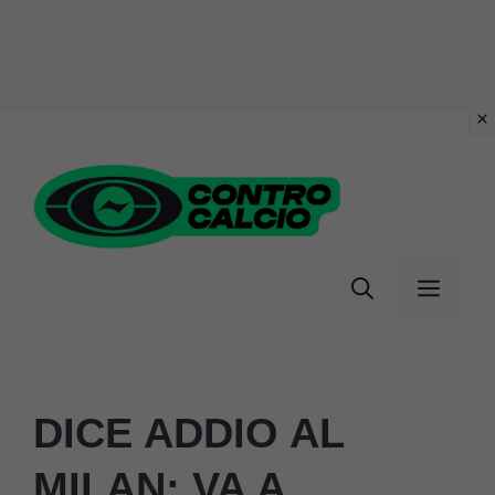
Vai
al
contenuto
Menu
DICE ADDIO AL
MILAN: VA A