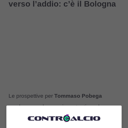
verso l’addio: c’è il Bologna
Le prospettive per
Tommaso Pobega
sembravano davvero importanti con la
maglia del Milan
. Parliamo di un calciatore