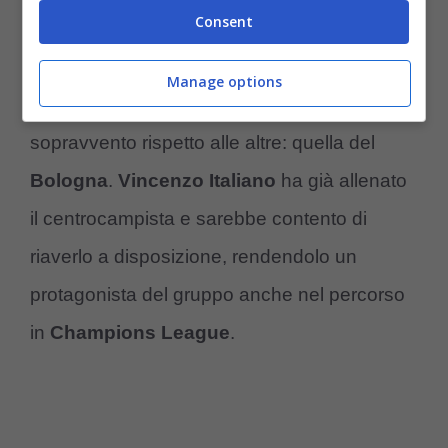
Consent
quelle del calciatore.
Manage options
Un’
offerta
, però, potrebbe presto prendere il
sopravvento rispetto alle altre: quella del
Bologna
.
Vincenzo Italiano
ha già allenato
il centrocampista e sarebbe contento di
riaverlo a disposizione, rendendolo un
protagonista del gruppo anche nel percorso
in
Champions League
.