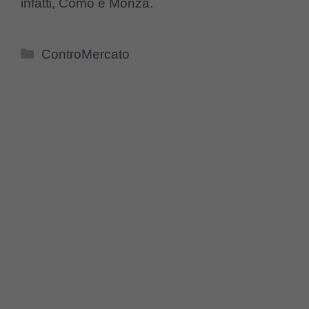
infatti, Como e Monza.
Categorie
ControMercato