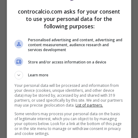
lui, puntando anche sul giovane Mbangula
controcalcio.com asks for your consent
ed ottenendo una vittoria convincente.
to use your personal data for the
following purposes:
Ora, però,
Giuntoli gli deve completare la
Personalised advertising and content, advertising and
content measurement, audience research and
rosa
: per il tecnico mancano ancora un
services development
difensore centrale, un altro centrocampista
Store and/or access information on a device
ed un esterno offensivo, oltre ad un vice
Learn more
Vlahovic (ma questo non è la priorità). Nel
Your personal data will be processed and information from
your device (cookies, unique identifiers, and other device
frattempo, però, il dirigente è a caccia di
data) may be stored by, accessed by and shared with 319
partners, or used specifically by this site. We and our partners
may use precise geolocation data.
List of partners.
milioni per gli ultimi acquisti ma anche
Some vendors may process your personal data on the basis
soluzioni per
piazzare i calciatori ancora in
of legitimate interest, which you can object to by managing
your options below. Look for a link at the bottom of this page
or in the site menu to manage or withdraw consent in privacy
esubero
.
and cookie settings.