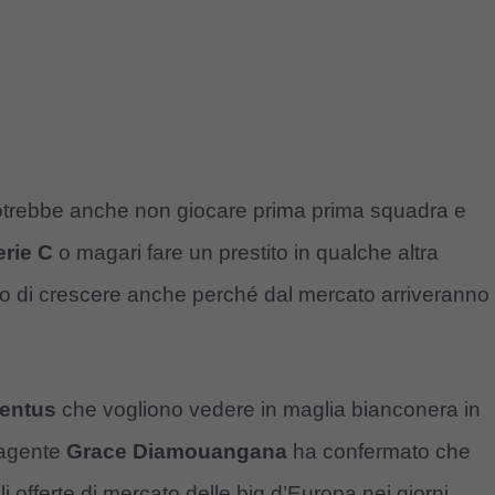
potrebbe anche non giocare prima prima squadra e
erie C
o magari fare un prestito in qualche altra
o di crescere anche perché dal mercato arriveranno
entus
che vogliono vedere in maglia bianconera in
 agente
Grace Diamouangana
ha confermato che
li offerte di mercato delle big d’Europa nei giorni