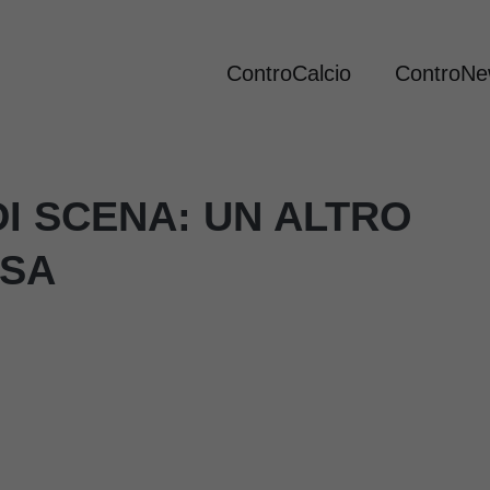
ControCalcio
ControN
I SCENA: UN ALTRO
OSA