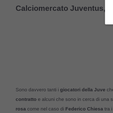
Calciomercato Juventus, un 
Sono davvero tanti i
giocatori della Juve
che
contratto
e alcuni che sono in cerca di una s
rosa
come nel caso di
Federico Chiesa
tra i