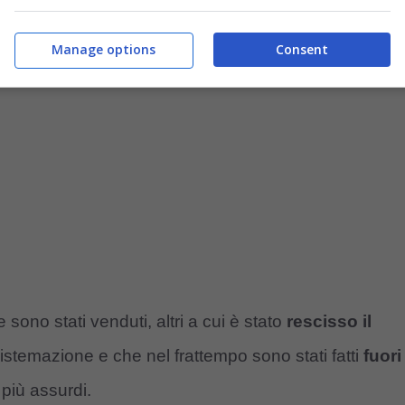
altro talento fatto fuori
Manage options
Consent
 sono stati venduti, altri a cui è stato
rescisso il
istemazione e che nel frattempo sono stati fatti
fuori
 più assurdi.