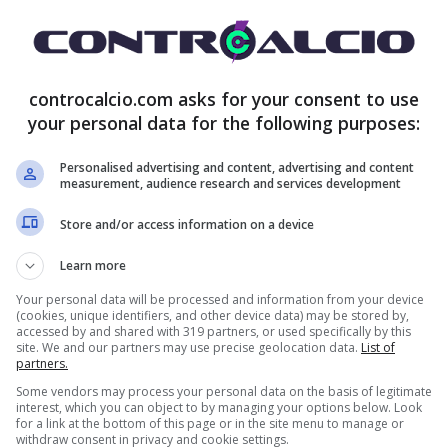
controcalcio.com asks for your consent to use
your personal data for the following purposes:
Personalised advertising and content, advertising and content
measurement, audience research and services development
Store and/or access information on a device
ntrocalcio.com
Learn more
una situazione davvero particolare che si vive in
Your personal data will be processed and information from your device
(cookies, unique identifiers, and other device data) may be stored by,
accessed by and shared with 319 partners, or used specifically by this
argini del nuovo progetto e in vendita molti
site. We and our partners may use precise geolocation data.
List of
partners.
dine di non potersi allenare con il resto della
Some vendors may process your personal data on the basis of legitimate
interest, which you can object to by managing your options below. Look
mbrava essere amato può essere fatto fuori.
for a link at the bottom of this page or in the site menu to manage or
withdraw consent in privacy and cookie settings.