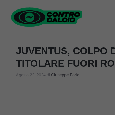
Vai
al
contenuto
JUVENTUS, COLPO D
TITOLARE FUORI R
Agosto 22, 2024
di
Giuseppe Foria