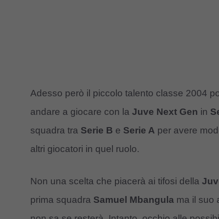
Adesso però il piccolo talento classe 2004 
andare a giocare con la
Juve Next Gen
in
S
squadra tra
Serie B
e
Serie A
per avere mod
altri giocatori in quel ruolo.
Non una scelta che piacerà ai tifosi della
Juv
prima squadra
Samuel Mbangula
ma il suo
non sa se resterà. Intanto, occhio alle possibi