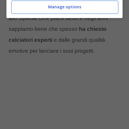
Manage options
dall’impostazione dai centrali. Il calciatore
allo Special One piace tanto e negli anni
sappiamo bene che spesso
ha chiesto
calciatori esperti
e dalle grandi qualità
emotive per lanciare i suoi progetti.