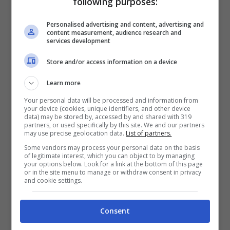
following purposes:
le parti in casa potrebbero trovare una nuova
Personalised advertising and content, advertising and
destinazione che possa fare al caso suo.
content measurement, audience research and
services development
Non si tratterebbe di una pista in Italia, dove
Store and/or access information on a device
in pochi sarebbero davvero disposti a pagare
Learn more
il suo ingaggio, ma una
chance parecchio
Your personal data will be processed and information from
your device (cookies, unique identifiers, and other device
interessante all’estero.
data) may be stored by, accessed by and shared with 319
partners, or used specifically by this site. We and our partners
may use precise geolocation data.
List of partners.
Infatti,
José Mourinho
è ancora alla ricerca
Some vendors may process your personal data on the basis
of legitimate interest, which you can object to by managing
di un difensore importante per il suo
your options below. Look for a link at the bottom of this page
or in the site menu to manage or withdraw consent in privacy
and cookie settings.
Fenerbahce
e Danilo potrebbe essere il
profilo migliore per aumentare sensibilmente
Consent
il livello tecnico della squadra, fin