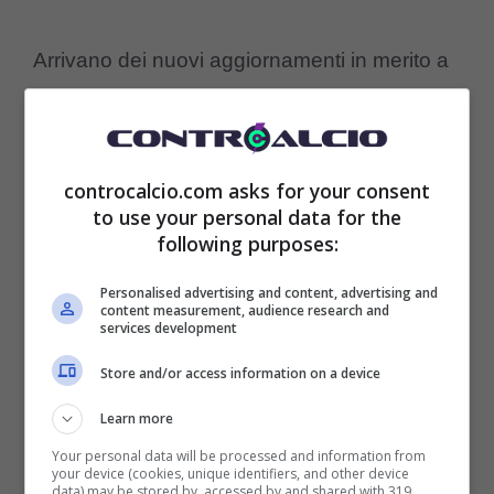
Arrivano dei nuovi aggiornamenti in merito a
quella che è la situazione che riguarda
questa vicenda
calcioscommesse
che
continua ad essere difficile da poter gestire
controcalcio.com asks for your consent
to use your personal data for the
ora visto che continua a portare notizie
following purposes:
negative al riguardo.
Personalised advertising and content, advertising and
content measurement, audience research and
services development
Un altro grave caso di
calcioscommesse in
Store and/or access information on a device
Italia
che ora sarà determinante per capire
Learn more
come andrà la stagione per i vari club che
Your personal data will be processed and information from
vedono i propri calciatori coinvolti in tutto
your device (cookies, unique identifiers, and other device
data) may be stored by, accessed by and shared with 319