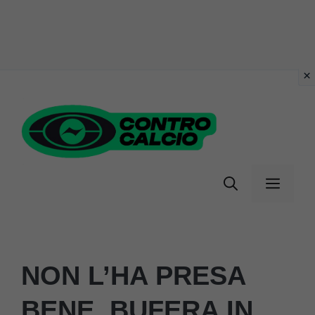
Vai
al
contenuto
Menu
NON L’HA PRESA
BENE, BUFERA IN