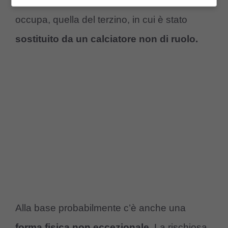
attuale e anche per la zona di campo che
occupa, quella del terzino, in cui è stato
sostituito da un calciatore non di ruolo.
Alla base probabilmente c’è anche una
forma fisica non eccezionale
. La rischiosa