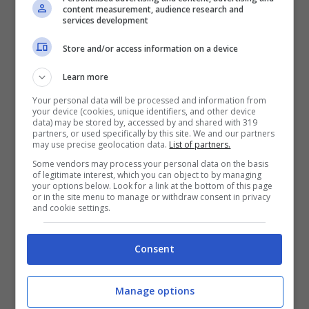
di dare seguito alla formazione che ha visto
content measurement, audience research and
services development
giocare più volte nella tournée e ha adattato
Store and/or access information on a device
Alexis Saelemaekers
nel ruolo di terzino
Learn more
sinistro, lasciando quindi l’esterno francese a
Your personal data will be processed and information from
riposo.
your device (cookies, unique identifiers, and other device
data) may be stored by, accessed by and shared with 319
partners, or used specifically by this site. We and our partners
may use precise geolocation data.
List of partners.
Ricordiamo che il laterale ha giocato
Some vendors may process your personal data on the basis
of legitimate interest, which you can object to by managing
l’
Europeo in Germania con la maglia della
your options below. Look for a link at the bottom of this page
or in the site menu to manage or withdraw consent in privacy
Francia
ed è stato uno degli ultimi a rientrare
and cookie settings.
a Milanello. Certo,
la scelta fa comunque
Consent
impressione
dato che si tratta di uno dei
calciatori più identitari e bravi del Milan
Manage options