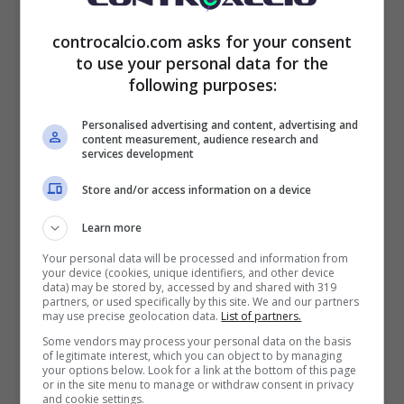
attualmente è di proprietà del Betis Siviglia
controcalcio.com asks for your consent
to use your personal data for the
che ha saputo rivitalizzare al massimo il
following purposes:
calciatore che adesso è pronto ad un altro
Personalised advertising and content, advertising and
grande salto.
content measurement, audience research and
services development
Store and/or access information on a device
Infatti, a sorpresa,
c’è una società italiana
su Isco
che ha mosso dei passi concreti per
Learn more
Your personal data will be processed and information from
prendere il giocatore che è nel mirino di una
your device (cookies, unique identifiers, and other device
data) may be stored by, accessed by and shared with 319
squadra da metà classifica.
partners, or used specifically by this site. We and our partners
may use precise geolocation data.
List of partners.
Some vendors may process your personal data on the basis
Per
sostituire il partente Gudmundsson
, il
of legitimate interest, which you can object to by managing
your options below. Look for a link at the bottom of this page
or in the site menu to manage or withdraw consent in privacy
direttore sportivo sta lavorando per
portare
and cookie settings.