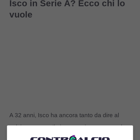
Isco in Serie A? Ecco chi lo
vuole
A 32 anni, Isco ha ancora tanto da dire al
calcio europeo. Il giocatore, in passato nel
mirino delle grandi come Milan e Juventus,