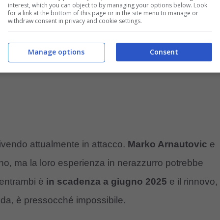
interest, which you can object to by managing your options below. Look
for a link at the bottom of this page or in the site menu to manage or
withdraw consent in privacy and cookie settings.
Manage options
Consent
vivendo attualmente in attacco.
Marko Arnautovic
e
ano, ma la loro esperienza in nerazzurro potrebbe
 entrambi è
in scadenza a giugno 2025
e il rinnovo,
da, è pressocché impossibile.