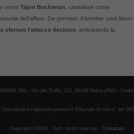
ale come
Tajon Buchanan
, canadese come
 riuscita dell’affare. Da gennaio, il bomber sarà libero
 a sferrare l’attacco decisivo
, anticipando la
JAWEB SRL - Via del Trullo, 122, 00148 Roma (RM) - Codice
 Giornalistica registrata presso il Tribunale di con n° del 05
Copyright ©2026 - Tutti i diritti riservati -
Contattaci