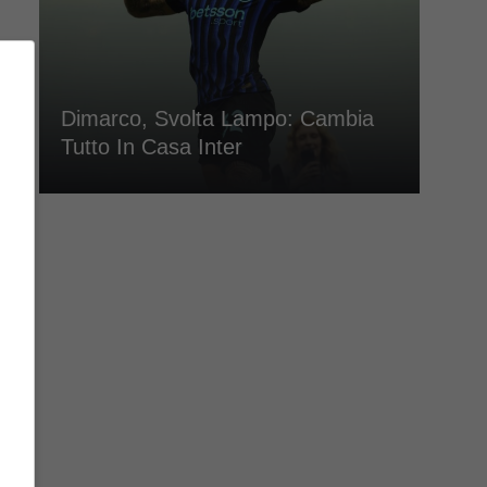
Dimarco, Svolta Lampo: Cambia
Tutto In Casa Inter