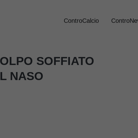
ControCalcio
ControN
COLPO SOFFIATO
IL NASO