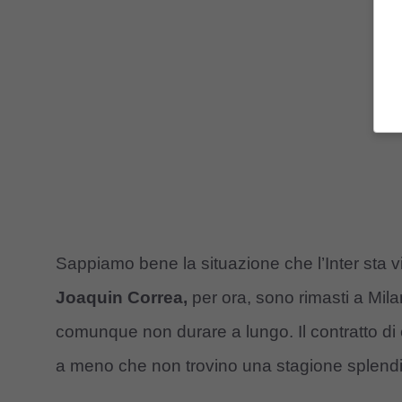
Sappiamo bene la situazione che l’Inter sta 
Joaquin Correa,
per ora, sono rimasti a Mil
comunque non durare a lungo. Il contratto di
a meno che non trovino una stagione splendi