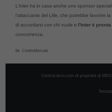
L’Inter ha in casa anche uno sponsor speci
l’attaccante del Lille, che potrebbe favorire la
di accordarsi con chi vuole e
l’Inter è pronta
concorrenza.
Categorie
ControMercato
Controcalcio.com di proprietà di MED
Testata