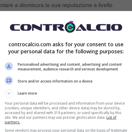
tare a dismisura la sua reputazione a livello
o
, anche ora che il suo
contratto è in scadenza a
controcalcio.com asks for your consent to use
o – l’attaccante ha già comunicato di
non avere
your personal data for the following purposes:
niziare una nuova esperienza in carriera. In questa
Personalised advertising and content, advertising and content
i a più riprese anche
Chelsea e Roma
, ma senza
measurement, audience research and services development
i prossimi mesi, potrebbe essere un’altra squadra
Store and/or access information on a device
Learn more
Your personal data will be processed and information from your device
(cookies, unique identifiers, and other device data) may be stored by,
l’Inter: tutto su Jonathan David
accessed by and shared with 319 partners, or used specifically by this
site. We and our partners may use precise geolocation data.
List of
partners.
Some vendors may process your personal data on the basis of legitimate