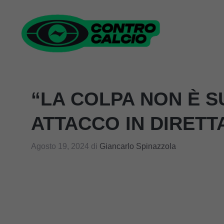
Vai
al
contenuto
“LA COLPA NON È 
ATTACCO IN DIRETTA,
Agosto 19, 2024
di
Giancarlo Spinazzola