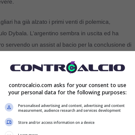
evere.
gliari ha già alzato i primi venti di polemica,
ulo Dybala. L’argentino sembra in uscita ed ha
ltro servendo un assist al bacio per la conclusione di
: che difesa per De Rossi
controcalcio.com asks for your consent to use
your personal data for the following purposes:
a affrontata anche nella live di Controcalcio Tv, in
 Twitch, il più seguito in Italia. DajeAle, ospite del
Personalised advertising and content, advertising and content
measurement, audience research and services development
ecnico De Rossi, pure finito nel mirino della critica.
Store and/or access information on a device