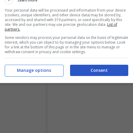
Learn more
rla perché De Rossi non c’entra nulla: il caso
Your personal data will be processed and information from your device
 fatto preparare la squadra non in modo corretto
(cookies, unique identifiers, and other device data) may be stored by,
accessed by and shared with 319 partners, or used specifically by this
i Daniele De Rossi
” ha sottolineato l’influencer noto
site. We and our partners may use precise geolocation data.
List of
partners.
Some vendors may process your personal data on the basis of legitimate
interest, which you can object to by managing your options below. Look
for a link at the bottom of this page or in the site menu to manage or
withdraw consent in privacy and cookie settings.
Manage options
Consent