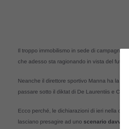
Il troppo immobilismo in sede di campagna tra
che adesso sta ragionando in vista del futuro
Neanche il direttore sportivo Manna ha la pie
passare sotto il diktat di De Laurentiis e Chiav
Ecco perché, le dichiarazioni di ieri nella co
lasciano presagire ad uno
scenario davvero