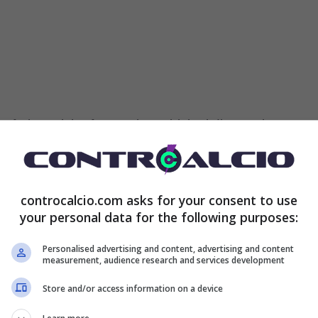
sferimenti, ha frenato le ambizioni di Antonio Conte
.
controcalcio.com asks for your consent to use
na operatività, con le trattative che devono sempre
your personal data for the following purposes:
elli, l’uomo dei conti del club azzurro.
Personalised advertising and content, advertising and content
measurement, audience research and services development
nferenza stampa di vigilia di Hellas Verona Napoli
Store and/or access information on a device
 incredibile e clamoroso per Conte
.