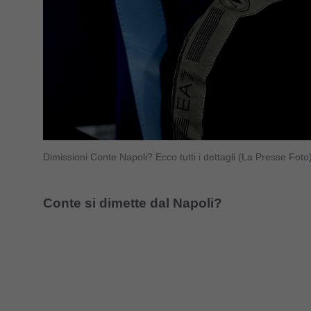
Dimissioni Conte Napoli? Ecco tutti i dettagli (La Presse Fot
Conte si dimette dal Napoli?