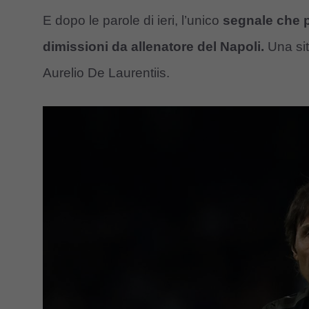
E dopo le parole di ieri, l’unico
segnale che p
dimissioni da allenatore del Napoli.
Una sit
Aurelio De Laurentiis.