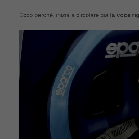
Ecco perché, inizia a circolare già
la voce ri