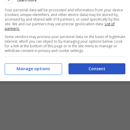
Learn more
Your personal data will be processed and information from your device
? Ecco tutta la verità
(cookies, unique identifiers, and other device data) may be stored by,
accessed by and shared with 319 partners, or used specifically by this
site. We and our partners may use precise geolocation data.
List of
partners.
iorno
a fare il punto della situazione riguardo il
Some vendors may process your personal data on the basis of legitimate
interest, which you can object to by managing your options below. Look
for a link at the bottom of this page or in the site menu to manage or
withdraw consent in privacy and cookie settings.
Victor Osimhen
, che ancora non ha
trovato
Manage options
Consent