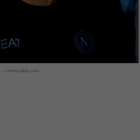
o) – controcalcio.com