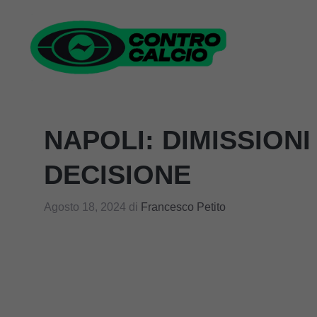
Vai
al
contenuto
NAPOLI: DIMISSION
DECISIONE
Agosto 18, 2024
di
Francesco Petito