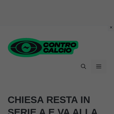
Vai
al
contenuto
Menu
CHIESA RESTA IN
SERIE A E VA ALLA