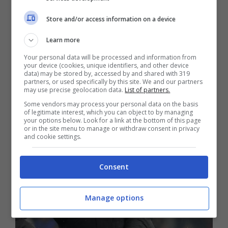
sempre più vicina. Ci riferiamo ad una
Store and/or access information on a device
partenza a parametro zero e soprattutto
Learn more
all’Inter
, la nemica di sempre. Alla
Your personal data will be processed and information from
Continassa temono che già vi sia una sorta
your device (cookies, unique identifiers, and other device
data) may be stored by, accessed by and shared with 319
partners, or used specifically by this site. We and our partners
di pre accordo tra il calciatore ed il club
may use precise geolocation data.
List of partners.
nerazzurro in vista della prossima stagione.
Some vendors may process your personal data on the basis
of legitimate interest, which you can object to by managing
your options below. Look for a link at the bottom of this page
or in the site menu to manage or withdraw consent in privacy
and cookie settings.
Consent
Manage options