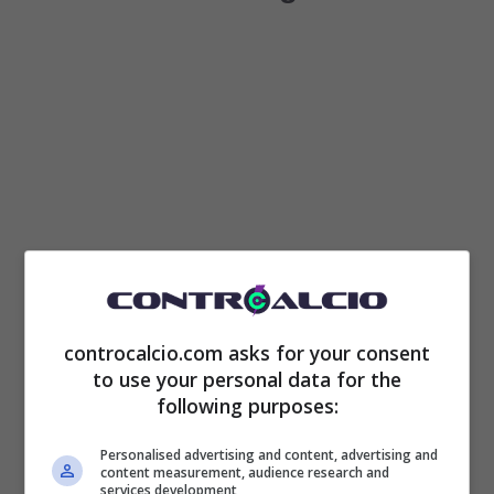
Una eventualità – la sua partenza a
controcalcio.com asks for your consent
to use your personal data for the
parametro zero – che la Juve vorrebbe
following purposes:
scongiurare quasi ad ogni costo. Eppure la
Personalised advertising and content, advertising and
clamorosa beffa potrebbe davvero arrivare,
content measurement, audience research and
services development