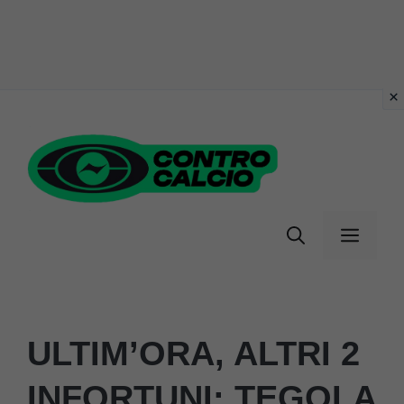
Vai
al
contenuto
Menu
ULTIM’ORA, ALTRI 2
INFORTUNI: TEGOLA