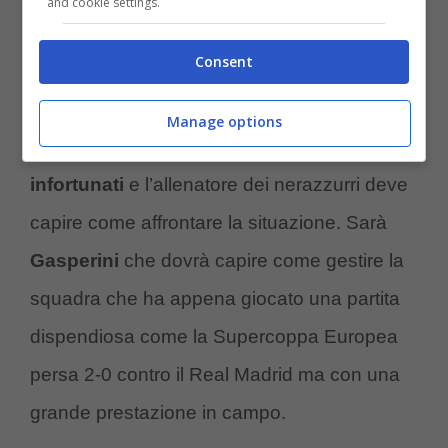
and cookie settings.
complicato, perché nonostante i grandi
investimenti ci sono delle situazioni difficili da
Consent
affrontare come gli
infortuni dei giocatori
.
Manage options
Adesso aumentano in infermeria i
giocatori
infortunati
e l’allenatore dei nerazzurri deve
capire come affrontare la situazione. Sarà
Gasperini
che dovrà capire come gestire la
squadra che ha appena giocato una partita
dispendiosa come la Supercoppa Europea
persa 2-0 contro il Real Madrid ma con una
grande prestazione in campo.