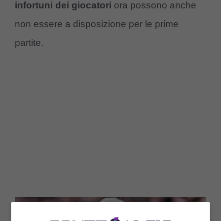
infortuni
dei giocatori
ora possono anche
non essere a disposizione per le prime
partite.