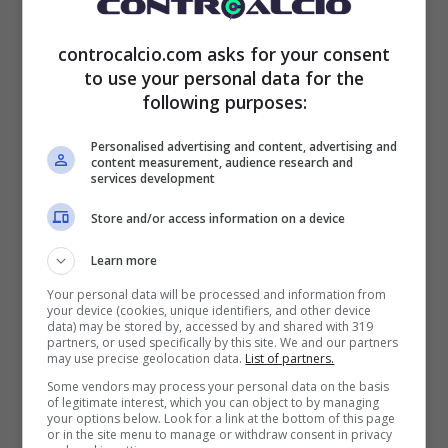
controcalcio.com asks for your consent
to use your personal data for the
following purposes:
Personalised advertising and content, advertising and
content measurement, audience research and
services development
Store and/or access information on a device
Atalanta, problemi per Gasperini (Ansa Foto) – Controcalcio
Learn more
Your personal data will be processed and information from
Tutto confermato per quanto riguarda il
your device (cookies, unique identifiers, and other device
data) may be stored by, accessed by and shared with 319
progetto che ha deciso di avviare la società
partners, or used specifically by this site. We and our partners
may use precise geolocation data.
List of partners.
con l’obiettivo di lottare per le prime posizioni
Some vendors may process your personal data on the basis
of legitimate interest, which you can object to by managing
ancora. Adesso però è tutto un po’ più
your options below. Look for a link at the bottom of this page
or in the site menu to manage or withdraw consent in privacy