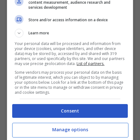
content measurement, audience research and
qui a qualche giorno, se non addirittura ora,
services development
la situazione potrebbe ribaltarsi
Store and/or access information on a device
completamente a favore della
Dea.
Learn more
Your personal data will be processed and information from
Atalanta scatenata: Milan
your device (cookies, unique identifiers, and other device
data) may be stored by, accessed by and shared with 319
beffato
partners, or used specifically by this site. We and our partners
may use precise geolocation data.
List of partners.
Some vendors may process your personal data on the basis
of legitimate interest, which you can object to by managing
L’
Atalanta
potrebbe presto entrare in
your options below. Look for a link at the bottom of this page
or in the site menu to manage or withdraw consent in privacy
concorrenza con il
Milan
per
Lazar
and cookie settings.
Samardzic
, valutato come il sostituto
Consent
naturale di
Teun Koopmeiners
. Il serbo,
però, non sarebbe l’unica soluzione sulla
Manage options
quale la
Dea
potrebbe puntare per andare a