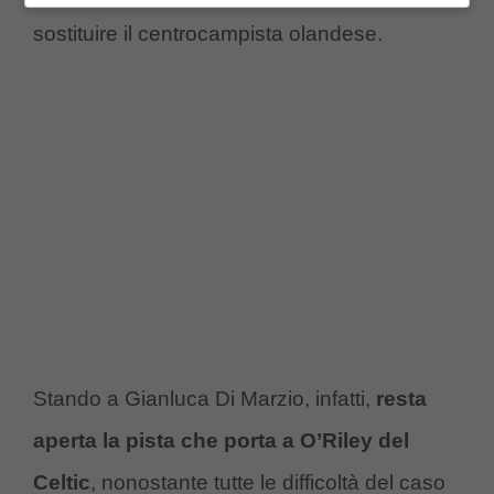
sostituire il centrocampista olandese.
Stando a Gianluca Di Marzio, infatti,
resta
aperta la pista che porta a O’Riley del
Celtic
, nonostante tutte le difficoltà del caso