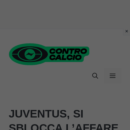
Vai
al
contenuto
Menu
JUVENTUS, SI
SBLOCCA L’AFFARE