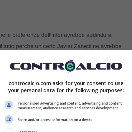
nelle preferenze dell’Inter avrebbe addirittura
l tutto perché un certo Javier Zanetti ne avrebbe
in difesa: è una scommessa di
controcalcio.com asks for your consent to use
your personal data for the following purposes:
Personalised advertising and content, advertising and content
mercato
in entrata dell’
Inter
, che sembrerebbe
measurement, audience research and services development
e notizie, infatti,
Oaktree vorrebbe regalare a
Store and/or access information on a device
in
difesa
più precisamente, come d’altronde