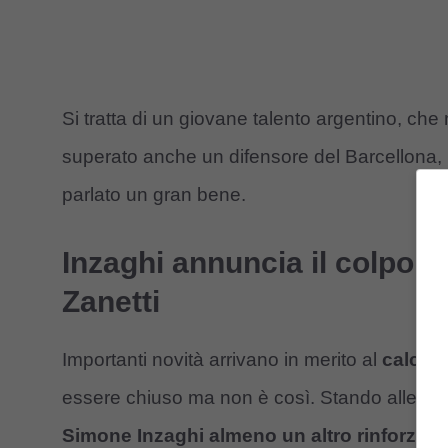
Si tratta di un giovane talento argentino, che 
superato anche un difensore del Barcellona, i
parlato un gran bene.
Inzaghi annuncia il colpo 
Zanetti
Importanti novità arrivano in merito al
calcio
essere chiuso ma non è così. Stando alle ultim
Simone Inzaghi almeno un altro rinforzo
, 