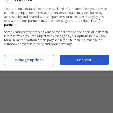
Learn more
 corso della
conferenza stampa
di ieri pomeriggio.
Your personal data will be processed and information from your device
(cookies, unique identifiers, and other device data) may be stored by,
accessed by and shared with 319 partners, or used specifically by this
site. We and our partners may use precise geolocation data.
List of
rebbero stati fatti diversi nomi interessanti, ma
partners.
Some vendors may process your personal data on the basis of legitimate
rebbe posata su un
giovane talento argentino
,
interest, which you can object to by managing your options below. Look
for a link at the bottom of this page or in the site menu to manage or
o che da
Javier Zanetti
, uno che con il calcio
withdraw consent in privacy and cookie settings.
eling.
Manage options
Consent