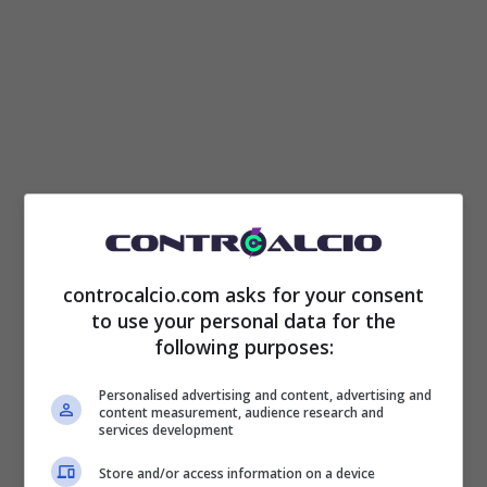
La cessione di Osimhen
è in procinto di
essere fomalizzata. Il Napoli sta abbassando
controcalcio.com asks for your consent
le sue pretese e ha preso in considerazione
to use your personal data for the
following purposes:
offerte inferiori rispetti al valore della clausola
rescissoria di 130 milioni.
Personalised advertising and content, advertising and
content measurement, audience research and
services development
Secondo quanto riferisce il
The Sun
,
ora il
Store and/or access information on a device