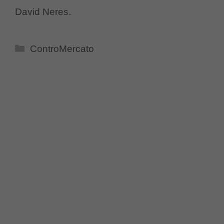
David Neres.
Categorie
ControMercato