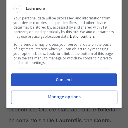
Chelsea sta accelerando per chiudere
Learn more
l’acquisto di Osimhen,
con la volontà di
Your personal data will be processed and information from
your device (cookies, unique identifiers, and other device
regalare il centravanti nigeriano a Maresca
data) may be stored by, accessed by and shared with 319
partners, or used specifically by this site. We and our partners
nel minor tempo possibile.
may use precise geolocation data.
List of partners.
Some vendors may process your personal data on the basis
of legitimate interest, which you can object to by managing
your options below. Look for a link at the bottom of this page
Chelsea e Napoli hanno trattato a lungo,
or in the site menu to manage or withdraw consent in privacy
and cookie settings.
provando anche a inserire
Romelu Lukaku
nella trattativa
, ma il Napoli aveva sempre
Consent
bloccato questa opzione, provando a
Manage options
ricavare il più possibile dal punto di vista
economico. Ora c’è stata apertura e l’offerta
ha convinto sia
De Laurentiis
che
Conte.