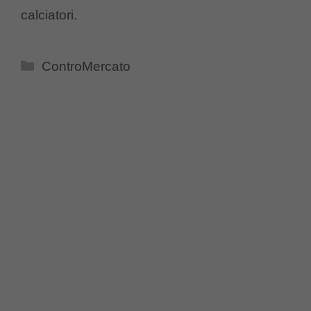
calciatori.
Categorie
ControMercato