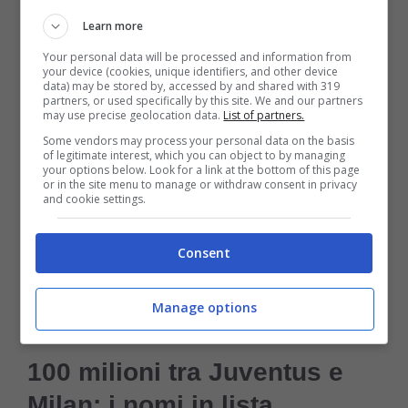
Sport,
infatti, tra
Juventus e Milan
si sta
Learn more
discutendo di un
triplo scambio
che può
Your personal data will be processed and information from
your device (cookies, unique identifiers, and other device
sistemare le due rose e completarle con i
data) may be stored by, accessed by and shared with 319
partners, or used specifically by this site. We and our partners
calciatori giusti per i due allenatori.
may use precise geolocation data.
List of partners.
Some vendors may process your personal data on the basis
of legitimate interest, which you can object to by managing
your options below. Look for a link at the bottom of this page
La Juventus vorrebbe acquistare Alexis
or in the site menu to manage or withdraw consent in privacy
and cookie settings.
Saelemaekers dal Milan
, esterno offensivo
che Thiago Motta conosce benissimo
Consent
avendolo allenato al Bologna nella passata
Manage options
stagione.
100 milioni tra Juventus e
Milan: i nomi in lista