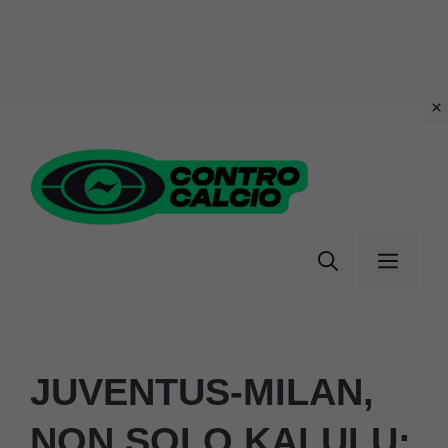
Vai
al
contenuto
Menu
JUVENTUS-MILAN,
NON SOLO KALULU: