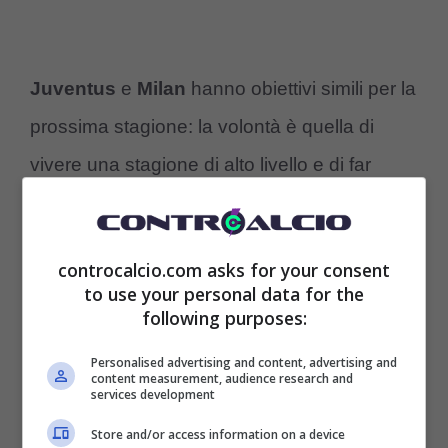
Juventus
e
Milan
hanno obiettivi simili per la
prossima stagione: la volontà è quella di
vivere una stagione di alto livello e di far
bene sia in
Serie
A
che in
Champions
League.
Per questo motivo i due allenatori
controcalcio.com asks for your consent
hanno chiesto una rosa profonda e gremita
to use your personal data for the
following purposes:
di calciatori volenterosi di dare il 100%
dall’inizio alla fine.
Personalised advertising and content, advertising and
content measurement, audience research and
services development
Secondo quanto riferisce
La Gazzetta dello
Store and/or access information on a device