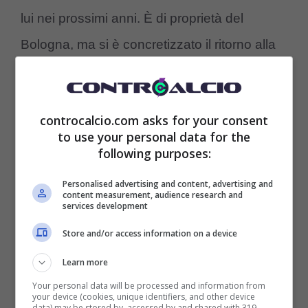
lui nei prossimi anni. È di proprietà del
Bologna, ma si è concretizzato il ritorno alla
Juventus, anche se solo per la Next Gen. È
arrivato anche il comunicato ufficiale per il
controcalcio.com asks for your consent
trasferimento:
“La Juventus Next Gen ritrova
to use your personal data for the
anche in questa stagione
Riccardo
following purposes:
Stivanello
, passato nuovamente
in prestito
Personalised advertising and content, advertising and
content measurement, audience research and
alla squadra bianconera fino al prossimo
services development
30 giugno 2025″.
Store and/or access information on a device
Learn more
Your personal data will be processed and information from
your device (cookies, unique identifiers, and other device
data) may be stored by, accessed by and shared with 319