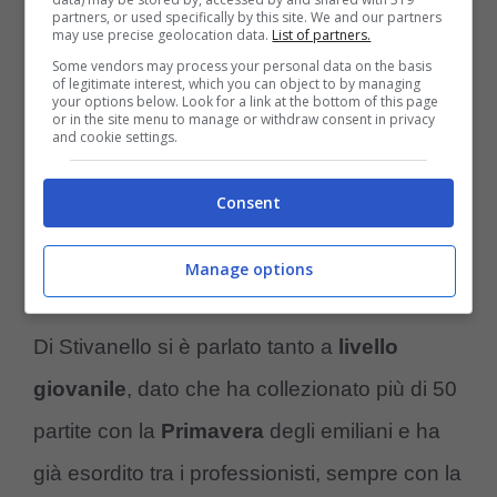
partners, or used specifically by this site. We and our partners
may use precise geolocation data.
List of partners.
Some vendors may process your personal data on the basis
of legitimate interest, which you can object to by managing
your options below. Look for a link at the bottom of this page
or in the site menu to manage or withdraw consent in privacy
and cookie settings.
Consent
Stivanello in campo con la maglia della Juve (Instagram) –
Manage options
controcalcio.com
Di Stivanello si è parlato tanto a
livello
giovanile
, dato che ha collezionato più di 50
partite con la
Primavera
degli emiliani e ha
già esordito tra i professionisti, sempre con la