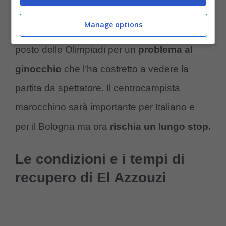
Oussama El Azzouzi
ieri ha dovuto
Manage options
rinunciare alla finale per il terzo e quarto
posto delle Olimpiadi per un
problema al
ginocchio
che l’ha costretto a vedere la
partita da spettatore. Il centrocampista
marocchino sarà importante per Italiano e
per il Bologna ma ora
rischia un lungo stop.
Le condizioni e i tempi di
recupero di El Azzouzi