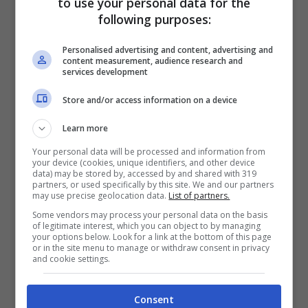
to use your personal data for the
following purposes:
squadra felsinea possa essere una
“Cenerentola” della competizione europea e
Personalised advertising and content, advertising and
content measurement, audience research and
services development
hanno chiesto il massimo impegno per
Store and/or access information on a device
evitare brutte figure.
Learn more
L’obiettivo principale di Vincenzo Italiano è
Your personal data will be processed and information from
your device (cookies, unique identifiers, and other device
quello di riuscire a fare di nuovo bene in
data) may be stored by, accessed by and shared with 319
partners, or used specifically by this site. We and our partners
may use precise geolocation data.
List of partners.
campionato, affidandosi ai migliori calciatori
Some vendors may process your personal data on the basis
che ha a disposizione. Ma dall’Olimpiade di
of legitimate interest, which you can object to by managing
your options below. Look for a link at the bottom of this page
or in the site menu to manage or withdraw consent in privacy
Parigi arrivano
cattive notizie per il
and cookie settings.
Bologna.
Consent