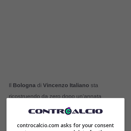
Il
Bologna
di
Vincenzo
Italiano
sta
ricostruendo da zero dopo un’annata
vincente e meravigliosa, conclusasi con la
conquista di una storica qualificazione in
controcalcio.com asks for your consent
Champions League.
I tifosi temono che la